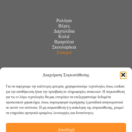
Ρολόγια
Βέρες
Δαχτυλίδια
Κολιέ
Βραχιόλια
Σκουλαρίκια
Σταυροί
Διαχείριση Συγκατάθεσης
Για να παρέχουμε την καλύτερη εμπειρία, χρησιμοποιούμε τεχνολογίες όπως cookies
για την αποθήκευση ή/και την πρόσβαση σε πληροφορίες συσκευών. Η συγκατάθεση
για τις εν λόγω τεχνολογίες θα μας επιτρέψει να επεξεργαστούμε δεδομένα
προσωπικού χαρακτήρα, όπως συμπεριφορά περιήγησης ή μοναδικά αναγνωριστικά
σε αυτόν τον ιστότοπο. Η μη συγκατάθεση ή η ανάκληση της συγκατάθεσης, μπορεί
να επηρεάσει αρνητικά ορισμένες λειτουργίες και δυνατότητες.
Αποδοχή