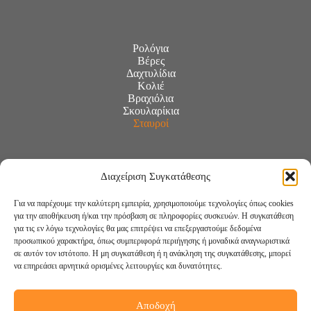
Ρολόγια
Βέρες
Δαχτυλίδια
Κολιέ
Βραχιόλια
Σκουλαρίκια
Σταυροί
Διαχείριση Συγκατάθεσης
Για να παρέχουμε την καλύτερη εμπειρία, χρησιμοποιούμε τεχνολογίες όπως cookies
για την αποθήκευση ή/και την πρόσβαση σε πληροφορίες συσκευών. Η συγκατάθεση
για τις εν λόγω τεχνολογίες θα μας επιτρέψει να επεξεργαστούμε δεδομένα
προσωπικού χαρακτήρα, όπως συμπεριφορά περιήγησης ή μοναδικά αναγνωριστικά
σε αυτόν τον ιστότοπο. Η μη συγκατάθεση ή η ανάκληση της συγκατάθεσης, μπορεί
να επηρεάσει αρνητικά ορισμένες λειτουργίες και δυνατότητες.
Αποδοχή