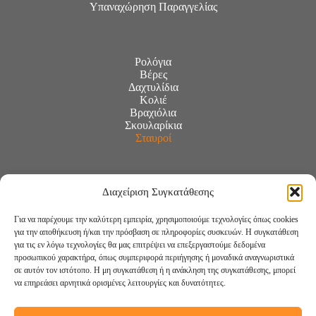
Υπαναχώρηση Παραγγελίας
Ρολόγια
Βέρες
Δαχτυλίδια
Κολιέ
Βραχιόλια
Σκουλαρίκια
Σταυροί
Διαχείριση Συγκατάθεσης
Για να παρέχουμε την καλύτερη εμπειρία, χρησιμοποιούμε τεχνολογίες όπως cookies
για την αποθήκευση ή/και την πρόσβαση σε πληροφορίες συσκευών. Η συγκατάθεση
για τις εν λόγω τεχνολογίες θα μας επιτρέψει να επεξεργαστούμε δεδομένα
προσωπικού χαρακτήρα, όπως συμπεριφορά περιήγησης ή μοναδικά αναγνωριστικά
σε αυτόν τον ιστότοπο. Η μη συγκατάθεση ή η ανάκληση της συγκατάθεσης, μπορεί
να επηρεάσει αρνητικά ορισμένες λειτουργίες και δυνατότητες.