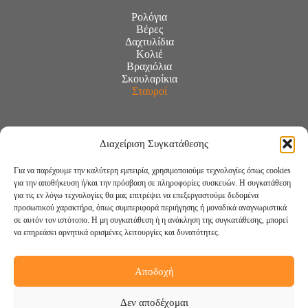
Ρολόγια
Βέρες
Δαχτυλίδια
Κολιέ
Βραχιόλια
Σκουλαρίκια
Σταυροί
Διαχείριση Συγκατάθεσης
Για να παρέχουμε την καλύτερη εμπειρία, χρησιμοποιούμε τεχνολογίες όπως cookies
για την αποθήκευση ή/και την πρόσβαση σε πληροφορίες συσκευών. Η συγκατάθεση
για τις εν λόγω τεχνολογίες θα μας επιτρέψει να επεξεργαστούμε δεδομένα
προσωπικού χαρακτήρα, όπως συμπεριφορά περιήγησης ή μοναδικά αναγνωριστικά
σε αυτόν τον ιστότοπο. Η μη συγκατάθεση ή η ανάκληση της συγκατάθεσης, μπορεί
να επηρεάσει αρνητικά ορισμένες λειτουργίες και δυνατότητες.
Αποδοχή
Ακολουθήστε μας:
Δεν αποδέχομαι