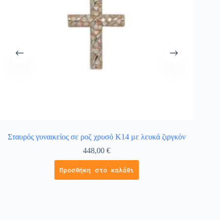
Σταυρός γυναικείος σε ροζ χρυσό Κ14 με λευκά ζιργκόν
Κολιέ
448,00
€
Προσθήκη στο καλάθι