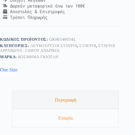
Οδηγοί Μεγεθών
Δωρεάν μεταφορικά άνω των 100€
Αποστολές & Επιστροφές
Τρόποι Πληρωμής
ΚΩΔΙΚΌΣ ΠΡΟΪΌΝΤΟΣ:
GK06540054L
ΚΑΤΗΓΟΡΊΕΣ:
ΛΕΥΚΌΧΡΥΣΟΙ ΣΤΑΥΡΟΊ
,
ΣΤΑΥΡΟΊ
,
ΣΤΑΥΡΟΊ
ΑΡΡΑΒΏΝΑ - ΓΆΜΟΥ ΑΝΔΡΙΚΟΊ
ΜΆΡΚΑ:
ΚΟΣΜΗΜΑ ΓΚΙΟΤΛΗ
One Size
Περιγραφή
Εταιρία