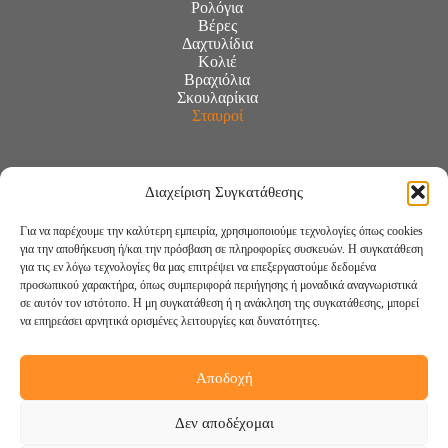
Ρολόγια
Βέρες
Δαχτυλίδια
Κολιέ
Βραχιόλια
Σκουλαρίκια
Σταυροί
Διαχείριση Συγκατάθεσης
Για να παρέχουμε την καλύτερη εμπειρία, χρησιμοποιούμε τεχνολογίες όπως cookies
για την αποθήκευση ή/και την πρόσβαση σε πληροφορίες συσκευών. Η συγκατάθεση
για τις εν λόγω τεχνολογίες θα μας επιτρέψει να επεξεργαστούμε δεδομένα
προσωπικού χαρακτήρα, όπως συμπεριφορά περιήγησης ή μοναδικά αναγνωριστικά
σε αυτόν τον ιστότοπο. Η μη συγκατάθεση ή η ανάκληση της συγκατάθεσης, μπορεί
να επηρεάσει αρνητικά ορισμένες λειτουργίες και δυνατότητες.
Αποδοχή
Ακολουθήστε μας:
Δεν αποδέχομαι