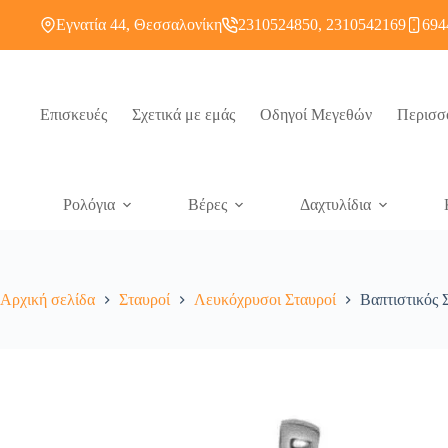
Εγνατία 44, Θεσσαλονίκη
2310524850, 2310542169
694
Επισκευές
Σχετικά με εμάς
Οδηγοί Μεγεθών
Περισσ
Ρολόγια
Βέρες
Δαχτυλίδια
Αρχική σελίδα
Σταυροί
Λευκόχρυσοι Σταυροί
Βαπτιστικός 