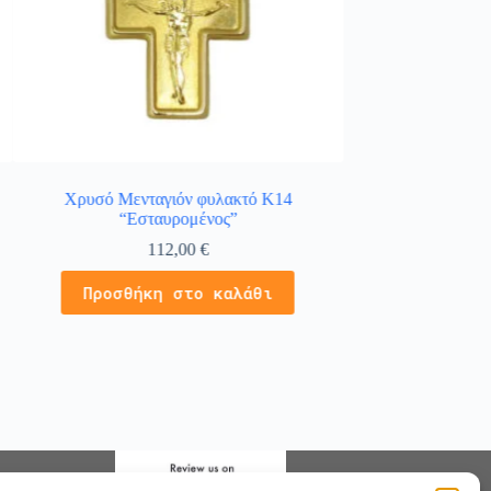
Χρυσό Μενταγιόν φυλακτό Κ14
Κολιέ σταυρός σε κ
“Εσταυρομένος”
με λε
112,00
€
2
Προσθήκη στο καλάθι
Προσθήκ