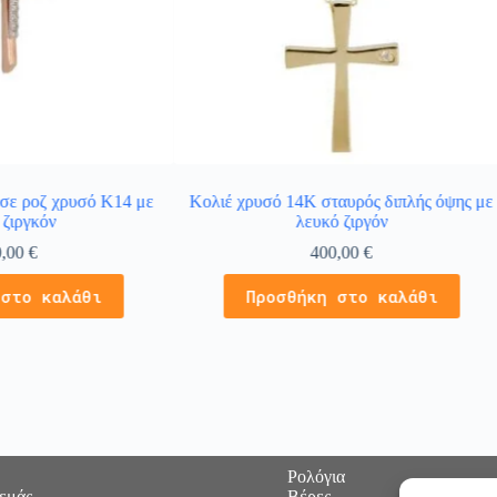
 σε ροζ χρυσό Κ14 με
Κολιέ χρυσό 14Κ σταυρός διπλής όψης με
 ζιργκόν
λευκό ζιργόν
0,00
€
400,00
€
 στο καλάθι
Προσθήκη στο καλάθι
Ρολόγια
 εμάς
Βέρες