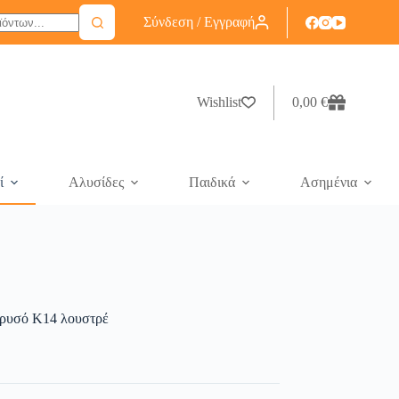
Σύνδεση / Εγγραφή
Wishlist
0,00
€
ί
Αλυσίδες
Παιδικά
Ασημένια
 χρυσό Κ14 λουστρέ