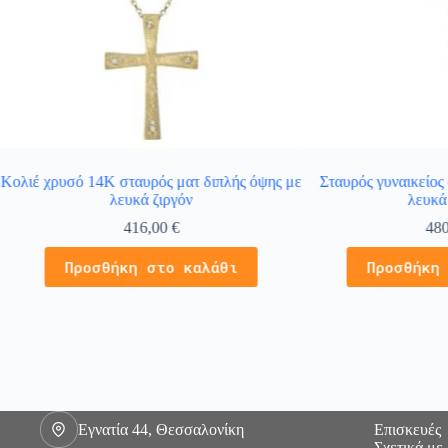
Κολιέ χρυσό 14Κ σταυρός ματ διπλής όψης με
Σταυρός γυναικείος
λευκά ζιργόν
λευκά
416,00
€
48
Προσθήκη στο καλάθι
Προσθήκη
Εγνατία 44, Θεσσαλονίκη
Επισκευές
Σχετικά με