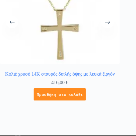
Κολιέ χρυσό 14Κ σταυρός διπλής όψης με λευκά ζιργόν
Κολιέ χ
416,00
€
Προσθήκη στο καλάθι