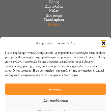
Βέρες
Δαχτυλίδια
Κολιέ
Βραχιόλια
Σκουλαρίκια
Σταυροί
Διαχείριση Συγκατάθεσης
Για να παρέχουμε την καλύτερη εμπειρία, χρησιμοποιούμε τεχνολογίες όπως cookies
για την αποθήκευση ή/και την πρόσβαση σε πληροφορίες συσκευών. Η συγκατάθεση
για τις εν λόγω τεχνολογίες θα μας επιτρέψει να επεξεργαστούμε δεδομένα
προσωπικού χαρακτήρα, όπως συμπεριφορά περιήγησης ή μοναδικά αναγνωριστικά
σε αυτόν τον ιστότοπο. Η μη συγκατάθεση ή η ανάκληση της συγκατάθεσης, μπορεί
να επηρεάσει αρνητικά ορισμένες λειτουργίες και δυνατότητες.
Αποδοχή
Ακολουθήστε μας:
Δεν αποδέχομαι