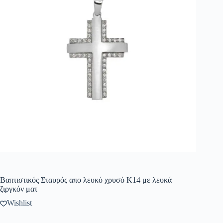
Βαπτιστικός Σταυρός απο λευκό χρυσό Κ14 με λευκά
ζιργκόν ματ
Wishlist