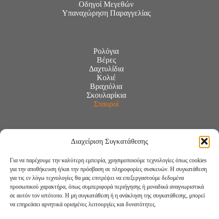
Οδηγοί Μεγεθών
Υπαναχώρηση Παραγγελίας
Ρολόγια
Βέρες
Δαχτυλίδια
Κολιέ
Βραχιόλια
Σκουλαρίκια
Σταυροί
Διαχείριση Συγκατάθεσης
Για να παρέχουμε την καλύτερη εμπειρία, χρησιμοποιούμε τεχνολογίες όπως cookies
για την αποθήκευση ή/και την πρόσβαση σε πληροφορίες συσκευών. Η συγκατάθεση
για τις εν λόγω τεχνολογίες θα μας επιτρέψει να επεξεργαστούμε δεδομένα
προσωπικού χαρακτήρα, όπως συμπεριφορά περιήγησης ή μοναδικά αναγνωριστικά
σε αυτόν τον ιστότοπο. Η μη συγκατάθεση ή η ανάκληση της συγκατάθεσης, μπορεί
να επηρεάσει αρνητικά ορισμένες λειτουργίες και δυνατότητες.