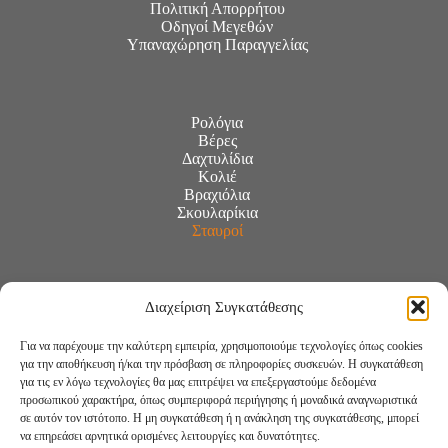
Πολιτική Απορρήτου
Οδηγοί Μεγεθών
Υπαναχώρηση Παραγγελίας
Ρολόγια
Βέρες
Δαχτυλίδια
Κολιέ
Βραχιόλια
Σκουλαρίκια
Σταυροί
Διαχείριση Συγκατάθεσης
Για να παρέχουμε την καλύτερη εμπειρία, χρησιμοποιούμε τεχνολογίες όπως cookies
για την αποθήκευση ή/και την πρόσβαση σε πληροφορίες συσκευών. Η συγκατάθεση
για τις εν λόγω τεχνολογίες θα μας επιτρέψει να επεξεργαστούμε δεδομένα
προσωπικού χαρακτήρα, όπως συμπεριφορά περιήγησης ή μοναδικά αναγνωριστικά
σε αυτόν τον ιστότοπο. Η μη συγκατάθεση ή η ανάκληση της συγκατάθεσης, μπορεί
να επηρεάσει αρνητικά ορισμένες λειτουργίες και δυνατότητες.