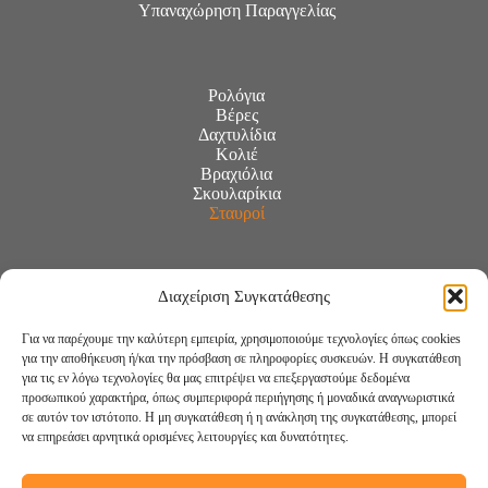
Υπαναχώρηση Παραγγελίας
Ρολόγια
Βέρες
Δαχτυλίδια
Κολιέ
Βραχιόλια
Σκουλαρίκια
Σταυροί
Διαχείριση Συγκατάθεσης
Για να παρέχουμε την καλύτερη εμπειρία, χρησιμοποιούμε τεχνολογίες όπως cookies
για την αποθήκευση ή/και την πρόσβαση σε πληροφορίες συσκευών. Η συγκατάθεση
για τις εν λόγω τεχνολογίες θα μας επιτρέψει να επεξεργαστούμε δεδομένα
προσωπικού χαρακτήρα, όπως συμπεριφορά περιήγησης ή μοναδικά αναγνωριστικά
σε αυτόν τον ιστότοπο. Η μη συγκατάθεση ή η ανάκληση της συγκατάθεσης, μπορεί
να επηρεάσει αρνητικά ορισμένες λειτουργίες και δυνατότητες.