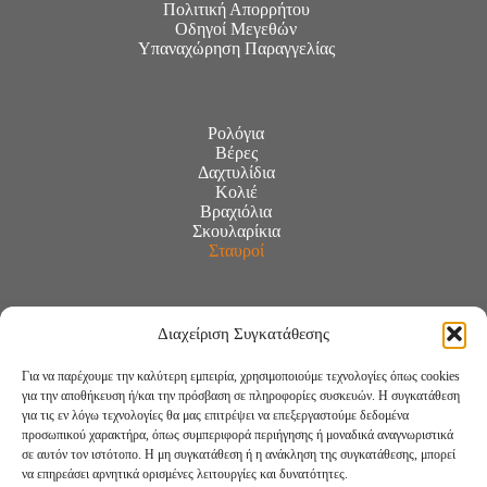
Πολιτική Απορρήτου
Οδηγοί Μεγεθών
Υπαναχώρηση Παραγγελίας
Ρολόγια
Βέρες
Δαχτυλίδια
Κολιέ
Βραχιόλια
Σκουλαρίκια
Σταυροί
Διαχείριση Συγκατάθεσης
Για να παρέχουμε την καλύτερη εμπειρία, χρησιμοποιούμε τεχνολογίες όπως cookies
για την αποθήκευση ή/και την πρόσβαση σε πληροφορίες συσκευών. Η συγκατάθεση
για τις εν λόγω τεχνολογίες θα μας επιτρέψει να επεξεργαστούμε δεδομένα
προσωπικού χαρακτήρα, όπως συμπεριφορά περιήγησης ή μοναδικά αναγνωριστικά
σε αυτόν τον ιστότοπο. Η μη συγκατάθεση ή η ανάκληση της συγκατάθεσης, μπορεί
να επηρεάσει αρνητικά ορισμένες λειτουργίες και δυνατότητες.