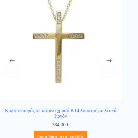
Κολιέ σταυρός σε κίτρινο χρυσό Κ14 λουστρέ με λευκά
Σταυρ
ζιργόν
384,00
€
Προσθήκη στο καλάθι