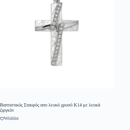
Βαπτιστικός Σταυρός απο λευκό χρυσό Κ14 με λευκά
ζιργκόν
Wishlist