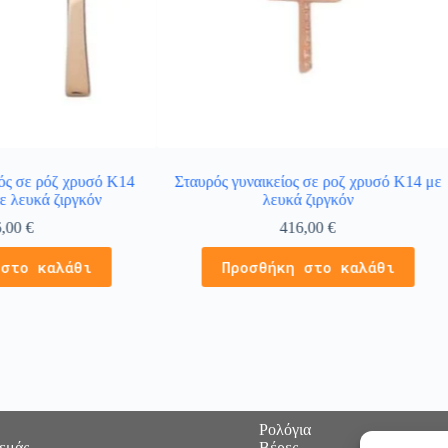
ός σε ρόζ χρυσό Κ14
Σταυρός γυναικείος σε ροζ χρυσό Κ14 με
ε λευκά ζιργκόν
λευκά ζιργκόν
6,00
€
416,00
€
 στο καλάθι
Προσθήκη στο καλάθι
Ρολόγια
 εμάς
Βέρες