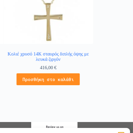
Κολιέ χρυσό 14Κ σταυρός διπλής όψης με
Κολιέ σταυρός σε κ
λευκά ζιργόν
με λε
416,00
€
3
Προσθήκη στο καλάθι
Προσθήκ