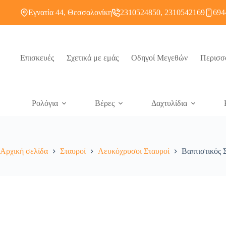
Εγνατία 44, Θεσσαλονίκη
2310524850, 2310542169
694
Επισκευές
Σχετικά με εμάς
Οδηγοί Μεγεθών
Περισσ
Ρολόγια
Βέρες
Δαχτυλίδια
Αρχική σελίδα
Σταυροί
Λευκόχρυσοι Σταυροί
Βαπτιστικός 