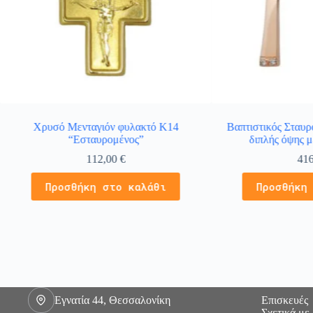
Χρυσό Μενταγιόν φυλακτό Κ14
Βαπτιστικός Σταυρ
“Εσταυρομένος”
διπλής όψης μ
112,00
€
41
Προσθήκη στο καλάθι
Προσθήκη
Εγνατία 44, Θεσσαλονίκη
Επισκευές
Σχετικά με