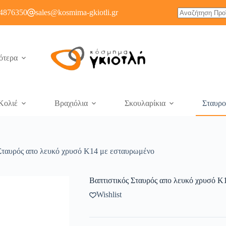
4876350
sales@kosmima-gkiotli.gr
ότερα
Κολιέ
Βραχιόλια
Σκουλαρίκια
Σταυρο
Σταυρός απο λευκό χρυσό Κ14 με εσταυρωμένο
Βαπτιστικός Σταυρός απο λευκό χρυσό Κ
Wishlist