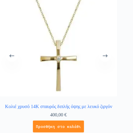
Κολιέ χρυσό 14Κ σταυρός διπλής όψης με λευκό ζιργόν
Χρ
400,00
€
Προσθήκη στο καλάθι