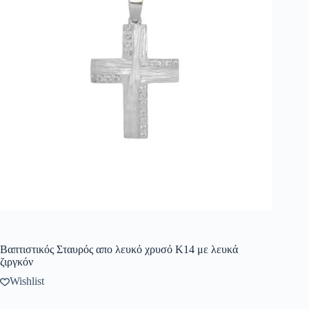
Βαπτιστικός Σταυρός απο λευκό χρυσό Κ14 με λευκά
ζιργκόν
Wishlist