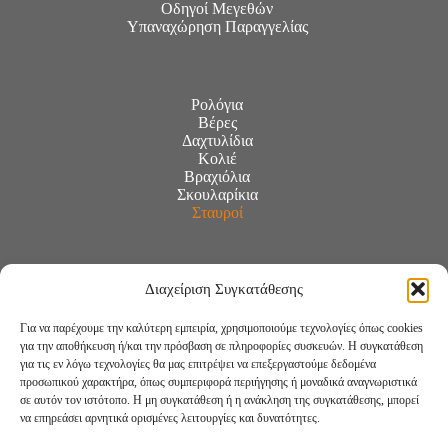
Οδηγοί Μεγεθών
Υπαναχώρηση Παραγγελίας
Ρολόγια
Βέρες
Δαχτυλίδια
Κολιέ
Βραχιόλια
Σκουλαρίκια
Σταυροί
Διαχείριση Συγκατάθεσης
Για να παρέχουμε την καλύτερη εμπειρία, χρησιμοποιούμε τεχνολογίες όπως cookies
για την αποθήκευση ή/και την πρόσβαση σε πληροφορίες συσκευών. Η συγκατάθεση
για τις εν λόγω τεχνολογίες θα μας επιτρέψει να επεξεργαστούμε δεδομένα
προσωπικού χαρακτήρα, όπως συμπεριφορά περιήγησης ή μοναδικά αναγνωριστικά
σε αυτόν τον ιστότοπο. Η μη συγκατάθεση ή η ανάκληση της συγκατάθεσης, μπορεί
να επηρεάσει αρνητικά ορισμένες λειτουργίες και δυνατότητες.