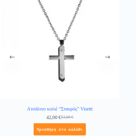
Ατσάλινο κολιέ “Σταυρός” Visetti
Σταυρ
42,00
€
53,00
€
Προσθήκη στο καλάθι