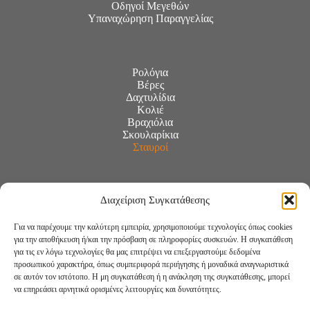
Οδηγοί Μεγεθών
Υπαναχώρηση Παραγγελίας
Ρολόγια
Βέρες
Δαχτυλίδια
Κολιέ
Βραχιόλια
Σκουλαρίκια
Σταυροί
Διαχείριση Συγκατάθεσης
Για να παρέχουμε την καλύτερη εμπειρία, χρησιμοποιούμε τεχνολογίες όπως cookies
για την αποθήκευση ή/και την πρόσβαση σε πληροφορίες συσκευών. Η συγκατάθεση
για τις εν λόγω τεχνολογίες θα μας επιτρέψει να επεξεργαστούμε δεδομένα
προσωπικού χαρακτήρα, όπως συμπεριφορά περιήγησης ή μοναδικά αναγνωριστικά
σε αυτόν τον ιστότοπο. Η μη συγκατάθεση ή η ανάκληση της συγκατάθεσης, μπορεί
να επηρεάσει αρνητικά ορισμένες λειτουργίες και δυνατότητες.