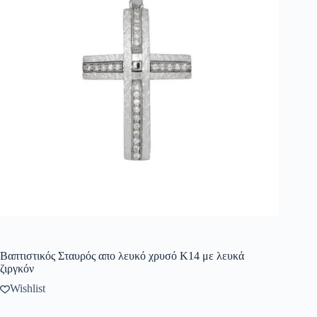
Βαπτιστικός Σταυρός απο λευκό χρυσό Κ14 με λευκά
ζιργκόν
Wishlist