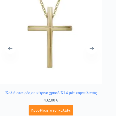
Κολιέ σταυρός σε κίτρινο χρυσό Κ14 μάτ καμπυλωτός
Κολιέ σ
432,00
€
Προσθήκη στο καλάθι