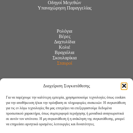
Οδηγοί Μεγεθών
Υπαναχώρηση Παραγγελίας
Ρολόγια
Βέρες
Δαχτυλίδια
Κολιέ
Βραχιόλια
Σκουλαρίκια
Σταυροί
Διαχείριση Συγκατάθεσης
Για να παρέχουμε την καλύτερη εμπειρία, χρησιμοποιούμε τεχνολογίες όπως cookies
για την αποθήκευση ή/και την πρόσβαση σε πληροφορίες συσκευών. Η συγκατάθεση
για τις εν λόγω τεχνολογίες θα μας επιτρέψει να επεξεργαστούμε δεδομένα
προσωπικού χαρακτήρα, όπως συμπεριφορά περιήγησης ή μοναδικά αναγνωριστικά
σε αυτόν τον ιστότοπο. Η μη συγκατάθεση ή η ανάκληση της συγκατάθεσης, μπορεί
να επηρεάσει αρνητικά ορισμένες λειτουργίες και δυνατότητες.