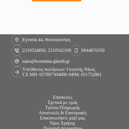
Εγνατία 44, Θεσσαλονίκη
2310524850, 2310542169
6944876350
sales@kosmima-gkiotli.gr
Υπεύθυνος πωλήσεων: Γκιοτλής Νίκος
Γ.Ε.ΜΗ: 057897304000 ΑΦΜ: 051752861
Επισκευές
Σχετικά με εμάς
Τρόποι Πληρωμής
Αποστολές & Επιστροφές
Επικοινωνήστε μαζί μας
Όροι Χρήσης
Πολιτική Απορρήτου