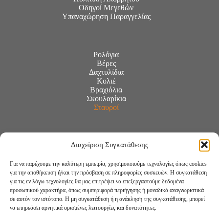
Οδηγοί Μεγεθών
Υπαναχώρηση Παραγγελίας
Ρολόγια
Βέρες
Δαχτυλίδια
Κολιέ
Βραχιόλια
Σκουλαρίκια
Σταυροί
Διαχείριση Συγκατάθεσης
Για να παρέχουμε την καλύτερη εμπειρία, χρησιμοποιούμε τεχνολογίες όπως cookies
για την αποθήκευση ή/και την πρόσβαση σε πληροφορίες συσκευών. Η συγκατάθεση
για τις εν λόγω τεχνολογίες θα μας επιτρέψει να επεξεργαστούμε δεδομένα
προσωπικού χαρακτήρα, όπως συμπεριφορά περιήγησης ή μοναδικά αναγνωριστικά
σε αυτόν τον ιστότοπο. Η μη συγκατάθεση ή η ανάκληση της συγκατάθεσης, μπορεί
να επηρεάσει αρνητικά ορισμένες λειτουργίες και δυνατότητες.