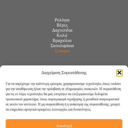
Ρολόγια
Βέρες
Δαχτυλίδια
Κολιέ
Βραχιόλια
Σκουλαρίκια
Σταυροί
Διαχείριση Συγκατάθεσης
Για να παρέχουμε την καλύτερη εμπειρία, χρησιμοποιούμε τεχνολογίες όπως cookies
για την αποθήκευση ή/και την πρόσβαση σε πληροφορίες συσκευών. Η συγκατάθεση
για τις εν λόγω τεχνολογίες θα μας επιτρέψει να επεξεργαστούμε δεδομένα
προσωπικού χαρακτήρα, όπως συμπεριφορά περιήγησης ή μοναδικά αναγνωριστικά
σε αυτόν τον ιστότοπο. Η μη συγκατάθεση ή η ανάκληση της συγκατάθεσης, μπορεί
να επηρεάσει αρνητικά ορισμένες λειτουργίες και δυνατότητες.
Αποδοχή