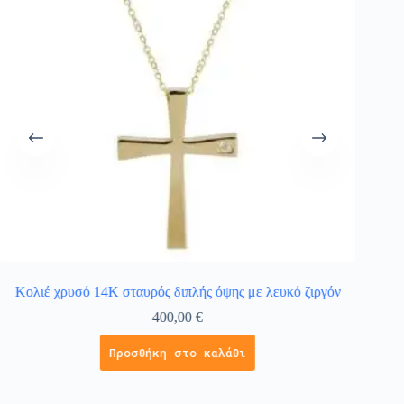
Κολιέ χρυσό 14Κ σταυρός διπλής όψης με λευκό ζιργόν
Κολιέ 
400,00
€
Προσθήκη στο καλάθι