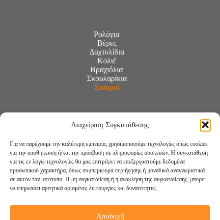
Ρολόγια
Βέρες
Δαχτυλίδια
Κολιέ
Βραχιόλια
Σκουλαρίκια
Σταυροί
Διαχείριση Συγκατάθεσης
Για να παρέχουμε την καλύτερη εμπειρία, χρησιμοποιούμε τεχνολογίες όπως cookies
για την αποθήκευση ή/και την πρόσβαση σε πληροφορίες συσκευών. Η συγκατάθεση
για τις εν λόγω τεχνολογίες θα μας επιτρέψει να επεξεργαστούμε δεδομένα
προσωπικού χαρακτήρα, όπως συμπεριφορά περιήγησης ή μοναδικά αναγνωριστικά
σε αυτόν τον ιστότοπο. Η μη συγκατάθεση ή η ανάκληση της συγκατάθεσης, μπορεί
να επηρεάσει αρνητικά ορισμένες λειτουργίες και δυνατότητες.
Αποδοχή