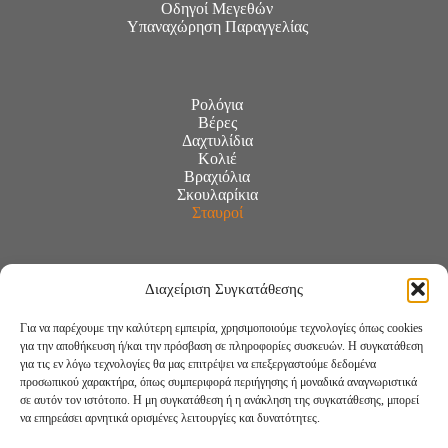
Οδηγοί Μεγεθών
Υπαναχώρηση Παραγγελίας
Ρολόγια
Βέρες
Δαχτυλίδια
Κολιέ
Βραχιόλια
Σκουλαρίκια
Σταυροί
Διαχείριση Συγκατάθεσης
Για να παρέχουμε την καλύτερη εμπειρία, χρησιμοποιούμε τεχνολογίες όπως cookies
για την αποθήκευση ή/και την πρόσβαση σε πληροφορίες συσκευών. Η συγκατάθεση
για τις εν λόγω τεχνολογίες θα μας επιτρέψει να επεξεργαστούμε δεδομένα
προσωπικού χαρακτήρα, όπως συμπεριφορά περιήγησης ή μοναδικά αναγνωριστικά
σε αυτόν τον ιστότοπο. Η μη συγκατάθεση ή η ανάκληση της συγκατάθεσης, μπορεί
να επηρεάσει αρνητικά ορισμένες λειτουργίες και δυνατότητες.