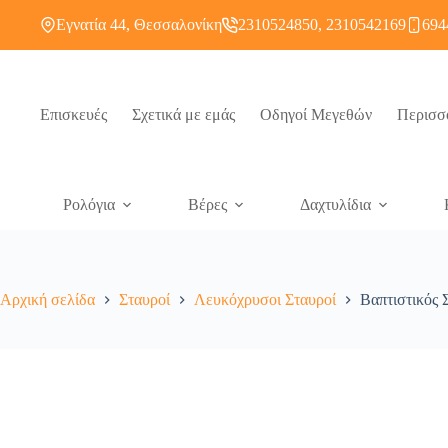
Εγνατία 44, Θεσσαλονίκη
2310524850, 2310542169
694
Επισκευές
Σχετικά με εμάς
Οδηγοί Μεγεθών
Περισσ
Ρολόγια
Βέρες
Δαχτυλίδια
Αρχική σελίδα
Σταυροί
Λευκόχρυσοι Σταυροί
Βαπτιστικός 