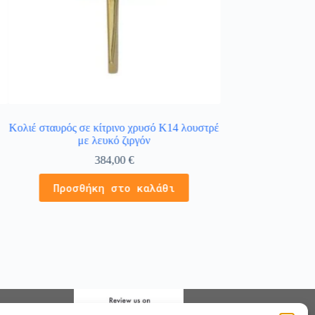
Κολιέ σταυρός σε κίτρινο χρυσό Κ14 λουστρέ
Σταυρός γυναικεί
με λευκό ζιργόν
λευκ
384,00
€
4
Προσθήκη στο καλάθι
Προσθήκ