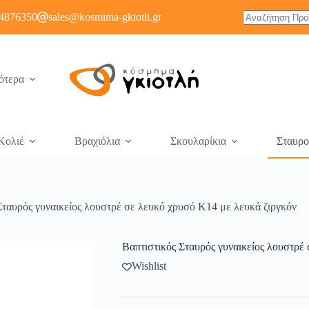
4876350
sales@kosmima-gkiotli.gr
ότερα
Κολιέ
Βραχιόλια
Σκουλαρίκια
Σταυρο
Σταυρός γυναικείος λουστρέ σε λευκό χρυσό K14 με λευκά ζιργκόν
Βαπτιστικός Σταυρός γυναικείος λουστρέ
Wishlist