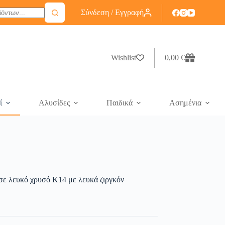
Σύνδεση / Εγγραφή
Wishlist
0,00
€
ί
Αλυσίδες
Παιδικά
Ασημένια
 σε λευκό χρυσό K14 με λευκά ζιργκόν