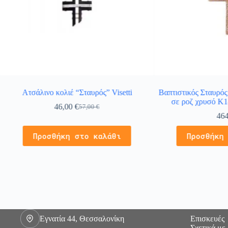
Ατσάλινο κολιέ “Σταυρός” Visetti
Βαπτιστικός Σταυρός
σε ροζ χρυσό K1
46,00
€
57,00
€
46
Προσθήκη στο καλάθι
Προσθήκη
Εγνατία 44, Θεσσαλονίκη
Επισκευές
Σχετικά με