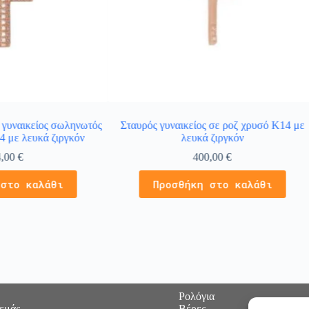
 γυναικείος σωληνωτός
Σταυρός γυναικείος σε ροζ χρυσό Κ14 με
4 με λευκά ζιργκόν
λευκά ζιργκόν
4,00
€
400,00
€
 στο καλάθι
Προσθήκη στο καλάθι
Ρολόγια
 εμάς
Βέρες