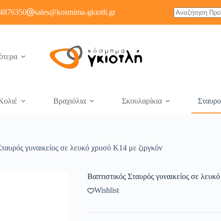
4876350
sales@kosmima-gkiotli.gr
ότερα
Κολιέ
Βραχιόλια
Σκουλαρίκια
Σταυρο
Σταυρός γυναικείος σε λευκό χρυσό Κ14 με ζιργκόν
Βαπτιστικός Σταυρός γυναικείος σε λευκό
Wishlist