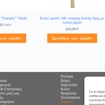
“Σταυρός” Visetti
Κολιέ χρυσό 14Κ σταυρός διπλής όψης με
λευκά ζιργόν
0
€
57,00
€
416,00
€
 στο καλάθι
Προσθήκη στο καλάθι
Ρολόγια
 εμάς
Βέρες
ηρωμής
Δαχτυλίδια
 & Επιστροφές
Κολιέ
Για να παρέχο
στε μαζί μας
Βραχιόλια
αποθήκευση ή
ης
Σκουλαρίκια
τεχνολογίες 
Απορρήτου
Σταυροί
συμπεριφορά π