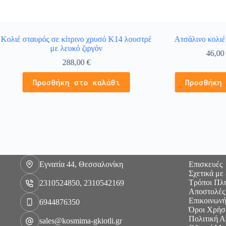
Κολιέ σταυρός σε κίτρινο χρυσό Κ14 λουστρέ
Ατσάλινο κολιέ 
με λευκό ζιργόν
46,0
288,00
€
Προσθήκη στο καλάθι
Προσθήκη
Εγνατία 44, Θεσσαλονίκη
Επισκευές
Σχετικά με
Τρόποι Πλ
2310524850, 2310542169
Αποστολές
Επικοινωνή
6944876350
Όροι Χρήσ
Πολιτική 
sales@kosmima-gkiotli.gr