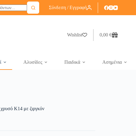
Σύνδεση / Εγγραφή
Wishlist
0,00
€
ί
Αλυσίδες
Παιδικά
Ασημένια
 χρυσό Κ14 με ζιργκόν