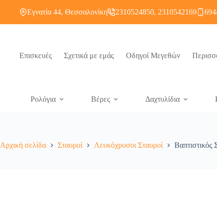
Εγνατία 44, Θεσσαλονίκη
2310524850, 2310542169
694
Επισκευές
Σχετικά με εμάς
Οδηγοί Μεγεθών
Περισσ
Ρολόγια
Βέρες
Δαχτυλίδια
Αρχική σελίδα
Σταυροί
Λευκόχρυσοι Σταυροί
Βαπτιστικός 