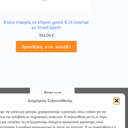
Κολιέ σταυρός σε κίτρινο χρυσό Κ14 λουστρέ
Σταυρός γυναικεί
με λευκά ζιργόν
λευκ
384,00
€
4
Προσθήκη στο καλάθι
Προσθήκ
Διαχείριση Συγκατάθεσης
υμε την καλύτερη εμπειρία, χρησιμοποιούμε τεχνολογίες όπως cookies για την
/και την πρόσβαση σε πληροφορίες συσκευών. Η συγκατάθεση για τις εν λόγω
θα μας επιτρέψει να επεξεργαστούμε δεδομένα προσωπικού χαρακτήρα, όπως
εριήγησης ή μοναδικά αναγνωριστικά σε αυτόν τον ιστότοπο. Η μη συγκατάθεση ή η