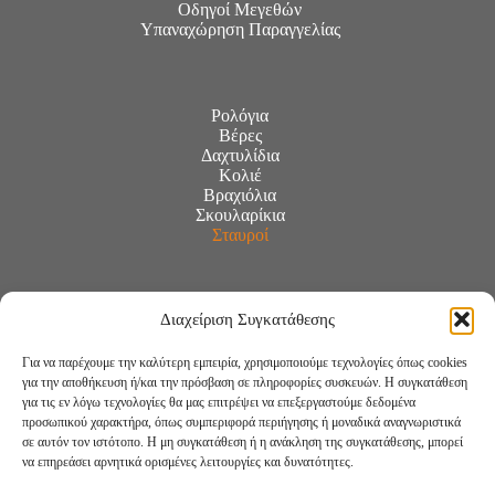
Οδηγοί Μεγεθών
Υπαναχώρηση Παραγγελίας
Ρολόγια
Βέρες
Δαχτυλίδια
Κολιέ
Βραχιόλια
Σκουλαρίκια
Σταυροί
Διαχείριση Συγκατάθεσης
Για να παρέχουμε την καλύτερη εμπειρία, χρησιμοποιούμε τεχνολογίες όπως cookies
για την αποθήκευση ή/και την πρόσβαση σε πληροφορίες συσκευών. Η συγκατάθεση
για τις εν λόγω τεχνολογίες θα μας επιτρέψει να επεξεργαστούμε δεδομένα
προσωπικού χαρακτήρα, όπως συμπεριφορά περιήγησης ή μοναδικά αναγνωριστικά
σε αυτόν τον ιστότοπο. Η μη συγκατάθεση ή η ανάκληση της συγκατάθεσης, μπορεί
να επηρεάσει αρνητικά ορισμένες λειτουργίες και δυνατότητες.