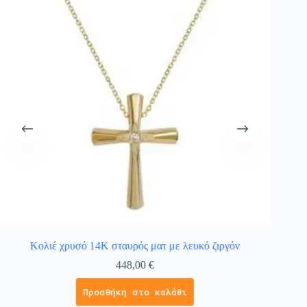
Κολιέ χρυσό 14Κ σταυρός ματ με λευκό ζιργόν
Βαπτι
448,00
€
Προσθήκη στο καλάθι