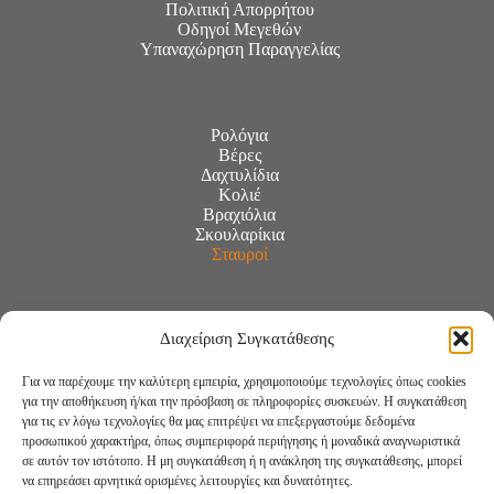
Πολιτική Απορρήτου
Οδηγοί Μεγεθών
Υπαναχώρηση Παραγγελίας
Ρολόγια
Βέρες
Δαχτυλίδια
Κολιέ
Βραχιόλια
Σκουλαρίκια
Σταυροί
Διαχείριση Συγκατάθεσης
Για να παρέχουμε την καλύτερη εμπειρία, χρησιμοποιούμε τεχνολογίες όπως cookies
για την αποθήκευση ή/και την πρόσβαση σε πληροφορίες συσκευών. Η συγκατάθεση
για τις εν λόγω τεχνολογίες θα μας επιτρέψει να επεξεργαστούμε δεδομένα
προσωπικού χαρακτήρα, όπως συμπεριφορά περιήγησης ή μοναδικά αναγνωριστικά
σε αυτόν τον ιστότοπο. Η μη συγκατάθεση ή η ανάκληση της συγκατάθεσης, μπορεί
να επηρεάσει αρνητικά ορισμένες λειτουργίες και δυνατότητες.