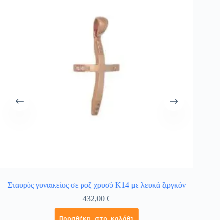
Σταυρός γυναικείος σε ροζ χρυσό Κ14 με λευκά ζιργκόν
Σταυρ
432,00
€
Προσθήκη στο καλάθι