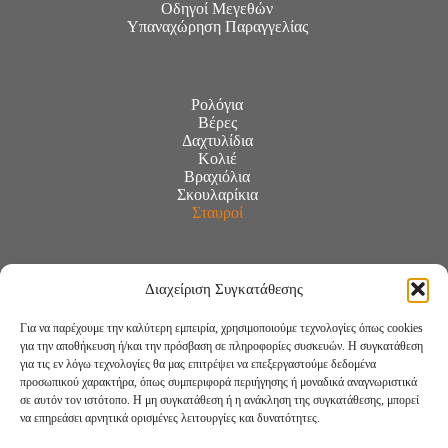
Οδηγοί Μεγεθών
Υπαναχώρηση Παραγγελίας
Ρολόγια
Βέρες
Δαχτυλίδια
Κολιέ
Βραχιόλια
Σκουλαρίκια
Σταυροί
Διαχείριση Συγκατάθεσης
Για να παρέχουμε την καλύτερη εμπειρία, χρησιμοποιούμε τεχνολογίες όπως cookies
για την αποθήκευση ή/και την πρόσβαση σε πληροφορίες συσκευών. Η συγκατάθεση
για τις εν λόγω τεχνολογίες θα μας επιτρέψει να επεξεργαστούμε δεδομένα
προσωπικού χαρακτήρα, όπως συμπεριφορά περιήγησης ή μοναδικά αναγνωριστικά
σε αυτόν τον ιστότοπο. Η μη συγκατάθεση ή η ανάκληση της συγκατάθεσης, μπορεί
να επηρεάσει αρνητικά ορισμένες λειτουργίες και δυνατότητες.