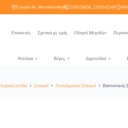
Εγνατία 44, Θεσσαλονίκη
2310524850, 2310542169
694
Επισκευές
Σχετικά με εμάς
Οδηγοί Μεγεθών
Περισσ
Ρολόγια
Βέρες
Δαχτυλίδια
Αρχική σελίδα
Σταυροί
Λευκόχρυσοι Σταυροί
Βαπτιστικός 