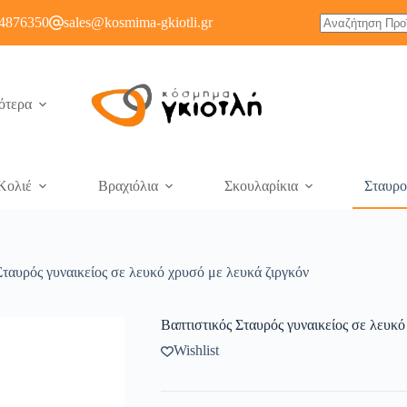
4876350
sales@kosmima-gkiotli.gr
ότερα
Κολιέ
Βραχιόλια
Σκουλαρίκια
Σταυρο
Σταυρός γυναικείος σε λευκό χρυσό με λευκά ζιργκόν
Βαπτιστικός Σταυρός γυναικείος σε λευκό
Wishlist