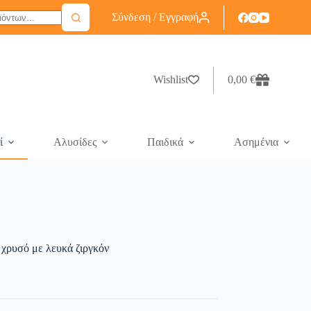
Σύνδεση / Εγγραφή
Wishlist
0,00
€
ί
Αλυσίδες
Παιδικά
Ασημένια
 χρυσό με λευκά ζιργκόν