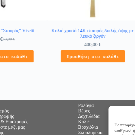
“Σταυρός” Visetti
Κολιέ χρυσό 14Κ σταυρός διπλής όψης με
λευκό ζιργόν
0
€
53,00
€
400,00
€
 στο καλάθι
Προσθήκη στο καλάθι
Ρολόγια
 εμάς
Βέρες
ηρωμής
Δαχτυλίδια
 & Επιστροφές
Κολιέ
Για να παρέχο
στε μαζί μας
Βραχιόλια
αποθήκευση ή
ης
Σκουλαρίκια