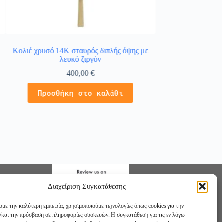
Κολιέ χρυσό 14Κ σταυρός διπλής όψης με
Ατσά
λευκό ζιργόν
60,
400,00
€
Προσθήκ
Προσθήκη στο καλάθι
Διαχείριση Συγκατάθεσης
υμε την καλύτερη εμπειρία, χρησιμοποιούμε τεχνολογίες όπως cookies για την
/και την πρόσβαση σε πληροφορίες συσκευών. Η συγκατάθεση για τις εν λόγω