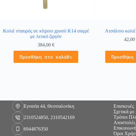
Κολιέ σταυρός σε κίτρινο χρυσό Κ14 σαγρέ
Ατσάλινο κολιέ 
με λευκό ζιργόν
42,0
384,00
€
Προσθήκη στο καλάθι
Προσθήκη
Εγνατία 44, Θεσσαλονίκη
Επισκευές
Σχετικά με
Τρόποι Πλ
2310524850, 2310542169
Αποστολές
Επικοινωνή
6944876350
Όροι Χρήσ