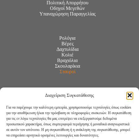
Πολιτική Απορρήτου
Οδηγοί Μεγεθών
Υπαναχώρηση Παραγγελίας
Ρολόγια
Βέρες
Δαχτυλίδια
Κολιέ
Βραχιόλια
Σκουλαρίκια
Σταυροί
Διαχείριση Συγκατάθεσης
Για να παρέχουμε την καλύτερη εμπειρία, χρησιμοποιούμε τεχνολογίες όπως cookies
για την αποθήκευση ή/και την πρόσβαση σε πληροφορίες συσκευών. Η συγκατάθεση
για τις εν λόγω τεχνολογίες θα μας επιτρέψει να επεξεργαστούμε δεδομένα
προσωπικού χαρακτήρα, όπως συμπεριφορά περιήγησης ή μοναδικά αναγνωριστικά
σε αυτόν τον ιστότοπο. Η μη συγκατάθεση ή η ανάκληση της συγκατάθεσης, μπορεί
να επηρεάσει αρνητικά ορισμένες λειτουργίες και δυνατότητες.