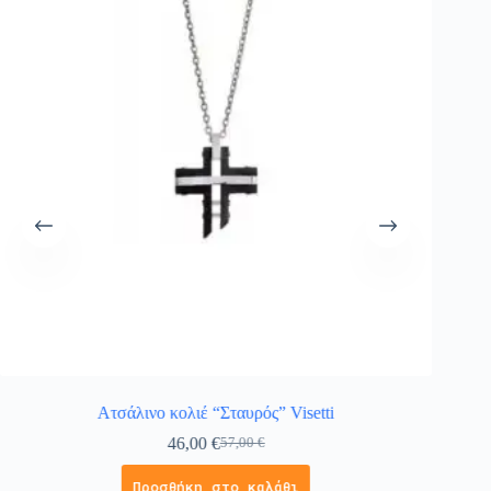
Ατσάλινο κολιέ “Σταυρός” Visetti
Κολιέ
46,00
€
57,00
€
Προσθήκη στο καλάθι