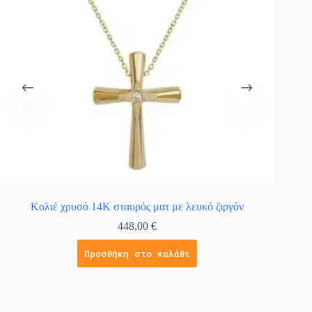
Κολιέ χρυσό 14Κ σταυρός ματ με λευκό ζιργόν
Κολιέ 
448,00
€
Προσθήκη στο καλάθι