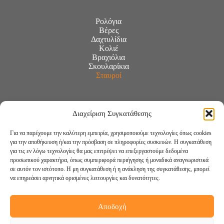
Ρολόγια
Βέρες
Δαχτυλίδια
Κολιέ
Βραχιόλια
Σκουλαρίκια
Σταυροί
Διαχείριση Συγκατάθεσης
Για να παρέχουμε την καλύτερη εμπειρία, χρησιμοποιούμε τεχνολογίες όπως cookies
για την αποθήκευση ή/και την πρόσβαση σε πληροφορίες συσκευών. Η συγκατάθεση
για τις εν λόγω τεχνολογίες θα μας επιτρέψει να επεξεργαστούμε δεδομένα
προσωπικού χαρακτήρα, όπως συμπεριφορά περιήγησης ή μοναδικά αναγνωριστικά
σε αυτόν τον ιστότοπο. Η μη συγκατάθεση ή η ανάκληση της συγκατάθεσης, μπορεί
να επηρεάσει αρνητικά ορισμένες λειτουργίες και δυνατότητες.
Αποδοχή
Ακολουθήστε μας: