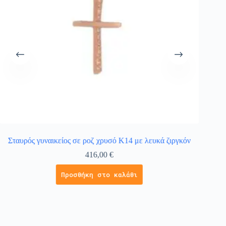
Σταυρός γυναικείος σε ροζ χρυσό Κ14 με λευκά ζιργκόν
Σταυρ
416,00
€
Προσθήκη στο καλάθι