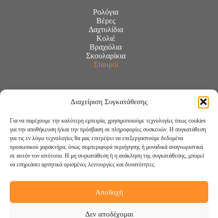
Ρολόγια
Βέρες
Δαχτυλίδια
Κολιέ
Βραχιόλια
Σκουλαρίκια
Σταυροί
Διαχείριση Συγκατάθεσης
Για να παρέχουμε την καλύτερη εμπειρία, χρησιμοποιούμε τεχνολογίες όπως cookies
για την αποθήκευση ή/και την πρόσβαση σε πληροφορίες συσκευών. Η συγκατάθεση
για τις εν λόγω τεχνολογίες θα μας επιτρέψει να επεξεργαστούμε δεδομένα
προσωπικού χαρακτήρα, όπως συμπεριφορά περιήγησης ή μοναδικά αναγνωριστικά
σε αυτόν τον ιστότοπο. Η μη συγκατάθεση ή η ανάκληση της συγκατάθεσης, μπορεί
να επηρεάσει αρνητικά ορισμένες λειτουργίες και δυνατότητες.
Αποδοχή
Ακολουθήστε μας:
Δεν αποδέχομαι