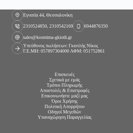
Εγνατία 44, Θεσσαλονίκη
2310524850, 2310542169
6944876350
sales@kosmima-gkiotli.gr
Υπεύθυνος πωλήσεων: Γκιοτλής Νίκος
Γ.Ε.ΜΗ: 057897304000 ΑΦΜ: 051752861
Επισκευές
Σχετικά με εμάς
Τρόποι Πληρωμής
Αποστολές & Επιστροφές
Επικοινωνήστε μαζί μας
Όροι Χρήσης
Πολιτική Απορρήτου
Οδηγοί Μεγεθών
Υπαναχώρηση Παραγγελίας