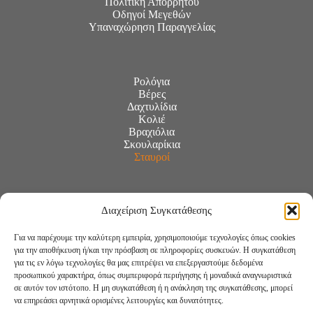
Πολιτική Απορρήτου
Οδηγοί Μεγεθών
Υπαναχώρηση Παραγγελίας
Ρολόγια
Βέρες
Δαχτυλίδια
Κολιέ
Βραχιόλια
Σκουλαρίκια
Σταυροί
Διαχείριση Συγκατάθεσης
Για να παρέχουμε την καλύτερη εμπειρία, χρησιμοποιούμε τεχνολογίες όπως cookies
για την αποθήκευση ή/και την πρόσβαση σε πληροφορίες συσκευών. Η συγκατάθεση
για τις εν λόγω τεχνολογίες θα μας επιτρέψει να επεξεργαστούμε δεδομένα
προσωπικού χαρακτήρα, όπως συμπεριφορά περιήγησης ή μοναδικά αναγνωριστικά
σε αυτόν τον ιστότοπο. Η μη συγκατάθεση ή η ανάκληση της συγκατάθεσης, μπορεί
να επηρεάσει αρνητικά ορισμένες λειτουργίες και δυνατότητες.