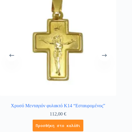
Χρυσό Μενταγιόν φυλακτό Κ14 “Εσταυρομένος”
Κολι
112,00
€
Προσθήκη στο καλάθι