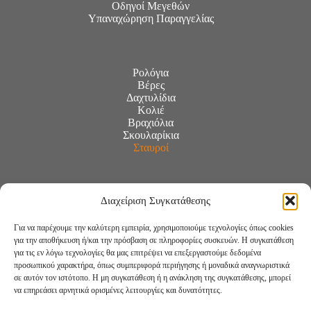
Οδηγοί Μεγεθών
Υπαναχώρηση Παραγγελίας
Ρολόγια
Βέρες
Δαχτυλίδια
Κολιέ
Βραχιόλια
Σκουλαρίκια
Σταυροί
Διαχείριση Συγκατάθεσης
Για να παρέχουμε την καλύτερη εμπειρία, χρησιμοποιούμε τεχνολογίες όπως cookies
για την αποθήκευση ή/και την πρόσβαση σε πληροφορίες συσκευών. Η συγκατάθεση
για τις εν λόγω τεχνολογίες θα μας επιτρέψει να επεξεργαστούμε δεδομένα
προσωπικού χαρακτήρα, όπως συμπεριφορά περιήγησης ή μοναδικά αναγνωριστικά
σε αυτόν τον ιστότοπο. Η μη συγκατάθεση ή η ανάκληση της συγκατάθεσης, μπορεί
να επηρεάσει αρνητικά ορισμένες λειτουργίες και δυνατότητες.