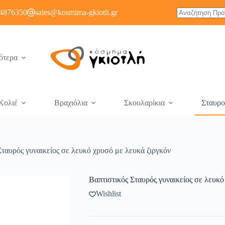
4876350
sales@kosmima-gkiotli.gr
ότερα
Κολιέ
Βραχιόλια
Σκουλαρίκια
Σταυρο
Σταυρός γυναικείος σε λευκό χρυσό με λευκά ζιργκόν
Βαπτιστικός Σταυρός γυναικείος σε λευκό
Wishlist