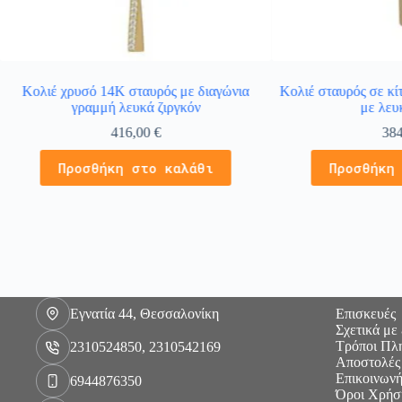
Κολιέ χρυσό 14Κ σταυρός με διαγώνια
Κολιέ σταυρός σε κί
γραμμή λευκά ζιργκόν
με λευ
416,00
€
38
Προσθήκη στο καλάθι
Προσθήκη
Εγνατία 44, Θεσσαλονίκη
Επισκευές
Σχετικά με
Τρόποι Πλ
2310524850, 2310542169
Αποστολές
Επικοινωνή
6944876350
Όροι Χρήσ