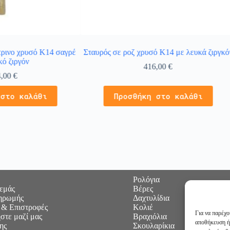
τρινο χρυσό Κ14 σαγρέ
Σταυρός σε ροζ χρυσό Κ14 με λευκά ζιργκό
κό ζιργόν
416,00
€
4,00
€
 στο καλάθι
Προσθήκη στο καλάθι
Ρολόγια
 εμάς
Βέρες
ηρωμής
Δαχτυλίδια
 & Επιστροφές
Κολιέ
Για να παρέχο
στε μαζί μας
Βραχιόλια
αποθήκευση ή
ης
Σκουλαρίκια