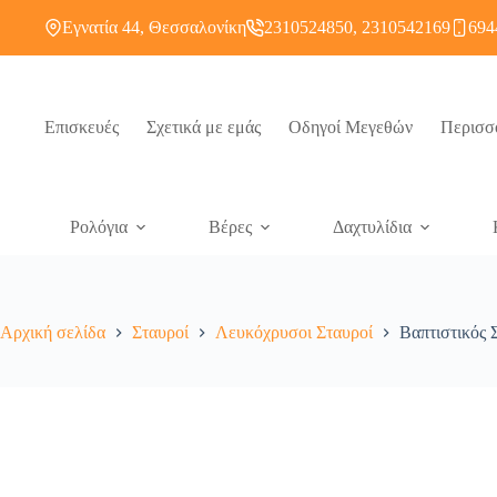
Εγνατία 44, Θεσσαλονίκη
2310524850, 2310542169
694
Επισκευές
Σχετικά με εμάς
Οδηγοί Μεγεθών
Περισσ
Ρολόγια
Βέρες
Δαχτυλίδια
Αρχική σελίδα
Σταυροί
Λευκόχρυσοι Σταυροί
Βαπτιστικός 