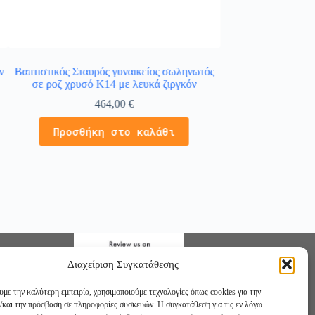
ν
Βαπτιστικός Σταυρός γυναικείος σωληνωτός
Κολιέ χρυσό 14Κ 
σε ροζ χρυσό K14 με λευκά ζιργκόν
λευ
464,00
€
4
Προσθήκη στο καλάθι
Προσθήκ
Διαχείριση Συγκατάθεσης
υμε την καλύτερη εμπειρία, χρησιμοποιούμε τεχνολογίες όπως cookies για την
/και την πρόσβαση σε πληροφορίες συσκευών. Η συγκατάθεση για τις εν λόγω