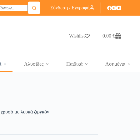
Σύνδεση / Εγγραφή
Wishlist
0,00
€
ί
Αλυσίδες
Παιδικά
Ασημένια
 χρυσό με λευκά ζιργκόν