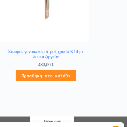
Σταυρός γυναικείος σε ροζ χρυσό Κ14 με
Κολιέ χρυσό 14Κ 
λευκά ζιργκόν
λευ
480,00
€
4
Προσθήκη στο καλάθι
Προσθήκ