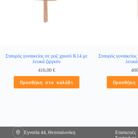
Σταυρός γυναικείος σε ροζ χρυσό Κ14 με
Σταυρός γυναικείος
λευκά ζιργκόν
λευκά
416,00
€
40
Προσθήκη στο καλάθι
Προσθήκη
Εγνατία 44, Θεσσαλονίκη
Επισκευές
Σχετικά με