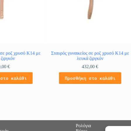
 σε ροζ χρυσό Κ14 με
Σταυρός γυναικείος σε ροζ χρυσό Κ14 με
 ζιργκόν
λευκά ζιργκόν
0,00
€
432,00
€
 στο καλάθι
Προσθήκη στο καλάθι
Ρολόγια
 εμάς
Βέρες