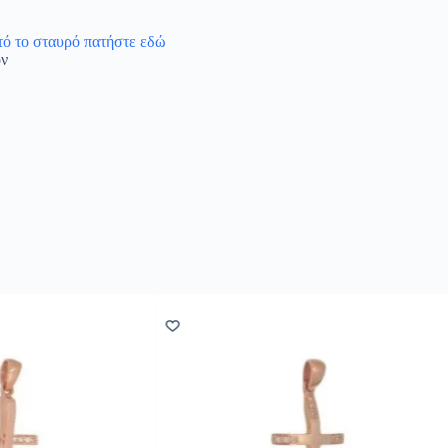
υτό το σταυρό πατήστε εδώ
όν