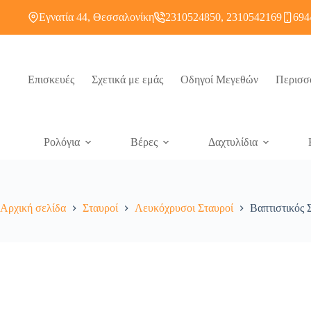
Εγνατία 44, Θεσσαλονίκη
2310524850, 2310542169
694
Επισκευές
Σχετικά με εμάς
Οδηγοί Μεγεθών
Περισσ
Ρολόγια
Βέρες
Δαχτυλίδια
Αρχική σελίδα
Σταυροί
Λευκόχρυσοι Σταυροί
Βαπτιστικός 