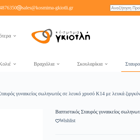
4876350
sales@kosmima-gkiotli.gr
ότερα
Κολιέ
Βραχιόλια
Σκουλαρίκια
Σταυρο
Σταυρός γυναικείος σωληνωτός σε λευκό χρυσό K14 με λευκά ζιργκό
Βαπτιστικός Σταυρός γυναικείος σωληνωτ
Wishlist