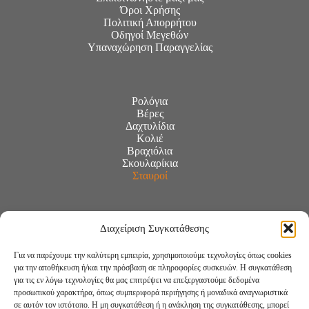
Όροι Χρήσης
Πολιτική Απορρήτου
Οδηγοί Μεγεθών
Υπαναχώρηση Παραγγελίας
Ρολόγια
Βέρες
Δαχτυλίδια
Κολιέ
Βραχιόλια
Σκουλαρίκια
Σταυροί
Διαχείριση Συγκατάθεσης
Για να παρέχουμε την καλύτερη εμπειρία, χρησιμοποιούμε τεχνολογίες όπως cookies
για την αποθήκευση ή/και την πρόσβαση σε πληροφορίες συσκευών. Η συγκατάθεση
για τις εν λόγω τεχνολογίες θα μας επιτρέψει να επεξεργαστούμε δεδομένα
προσωπικού χαρακτήρα, όπως συμπεριφορά περιήγησης ή μοναδικά αναγνωριστικά
σε αυτόν τον ιστότοπο. Η μη συγκατάθεση ή η ανάκληση της συγκατάθεσης, μπορεί