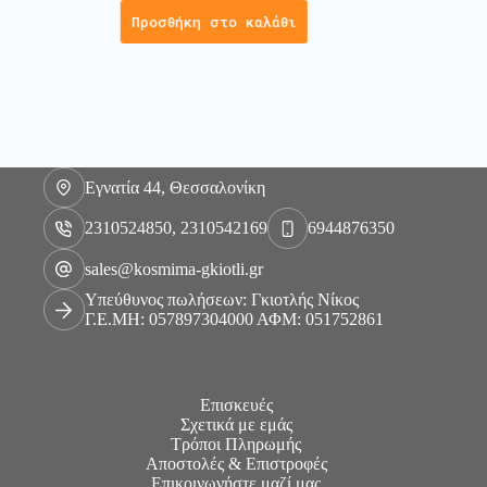
Προσθήκη στο καλάθι
Εγνατία 44, Θεσσαλονίκη
2310524850, 2310542169
6944876350
sales@kosmima-gkiotli.gr
Υπεύθυνος πωλήσεων: Γκιοτλής Νίκος
Γ.Ε.ΜΗ: 057897304000 ΑΦΜ: 051752861
Επισκευές
Σχετικά με εμάς
Τρόποι Πληρωμής
Αποστολές & Επιστροφές
Επικοινωνήστε μαζί μας