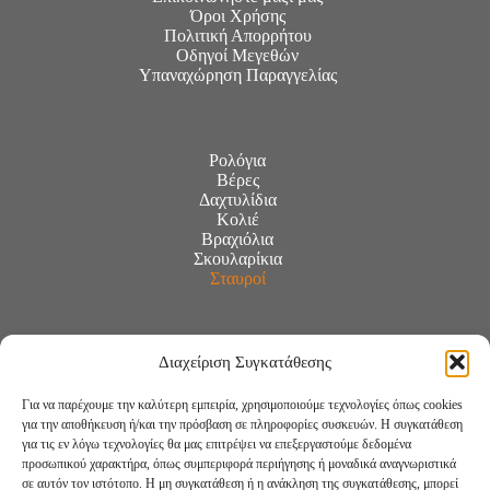
Όροι Χρήσης
Πολιτική Απορρήτου
Οδηγοί Μεγεθών
Υπαναχώρηση Παραγγελίας
Ρολόγια
Βέρες
Δαχτυλίδια
Κολιέ
Βραχιόλια
Σκουλαρίκια
Σταυροί
Διαχείριση Συγκατάθεσης
Για να παρέχουμε την καλύτερη εμπειρία, χρησιμοποιούμε τεχνολογίες όπως cookies
για την αποθήκευση ή/και την πρόσβαση σε πληροφορίες συσκευών. Η συγκατάθεση
για τις εν λόγω τεχνολογίες θα μας επιτρέψει να επεξεργαστούμε δεδομένα
προσωπικού χαρακτήρα, όπως συμπεριφορά περιήγησης ή μοναδικά αναγνωριστικά
σε αυτόν τον ιστότοπο. Η μη συγκατάθεση ή η ανάκληση της συγκατάθεσης, μπορεί