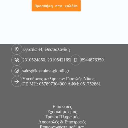
Προσθήκη στο καλάθι
Εγνατία 44, Θεσσαλονίκη
2310524850, 2310542169
6944876350
sales@kosmima-gkiotli.gr
Υπεύθυνος πωλήσεων: Γκιοτλής Νίκος
Γ.Ε.ΜΗ: 057897304000 ΑΦΜ: 051752861
Επισκευές
Σχετικά με εμάς
Τρόποι Πληρωμής
Αποστολές & Επιστροφές
Επικοινωνήστε μαζί μας