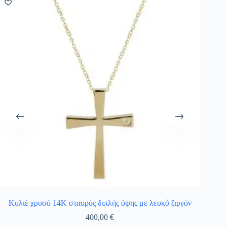
Κολιέ χρυσό 14Κ σταυρός διπλής όψης με λευκό ζιργόν
Σταυρ
400,00
€