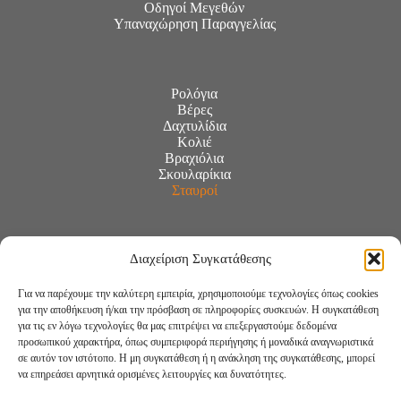
Οδηγοί Μεγεθών
Υπαναχώρηση Παραγγελίας
Ρολόγια
Βέρες
Δαχτυλίδια
Κολιέ
Βραχιόλια
Σκουλαρίκια
Σταυροί
Διαχείριση Συγκατάθεσης
Για να παρέχουμε την καλύτερη εμπειρία, χρησιμοποιούμε τεχνολογίες όπως cookies
για την αποθήκευση ή/και την πρόσβαση σε πληροφορίες συσκευών. Η συγκατάθεση
για τις εν λόγω τεχνολογίες θα μας επιτρέψει να επεξεργαστούμε δεδομένα
προσωπικού χαρακτήρα, όπως συμπεριφορά περιήγησης ή μοναδικά αναγνωριστικά
σε αυτόν τον ιστότοπο. Η μη συγκατάθεση ή η ανάκληση της συγκατάθεσης, μπορεί
να επηρεάσει αρνητικά ορισμένες λειτουργίες και δυνατότητες.