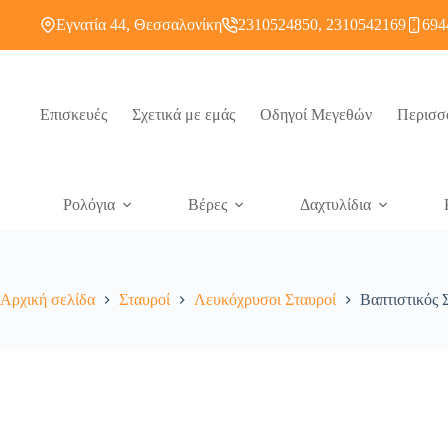
Εγνατία 44, Θεσσαλονίκη
2310524850, 2310542169
694
Επισκευές
Σχετικά με εμάς
Οδηγοί Μεγεθών
Περισσ
Ρολόγια
Βέρες
Δαχτυλίδια
Αρχική σελίδα
Σταυροί
Λευκόχρυσοι Σταυροί
Βαπτιστικός 