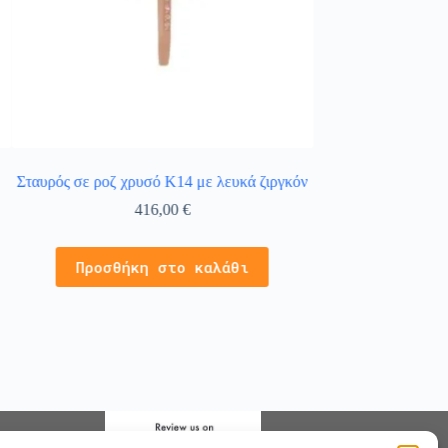
Σταυρός σε ροζ χρυσό Κ14 με λευκά ζιργκόν
Κολιέ σταυρός σε
λευ
416,00
€
3
Προσθήκη στο καλάθι
Προσθήκ