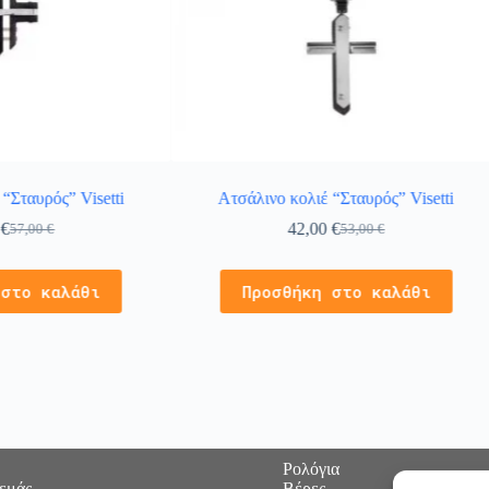
“Σταυρός” Visetti
Ατσάλινο κολιέ “Σταυρός” Visetti
0
€
42,00
€
57,00
€
53,00
€
 στο καλάθι
Προσθήκη στο καλάθι
Ρολόγια
 εμάς
Βέρες