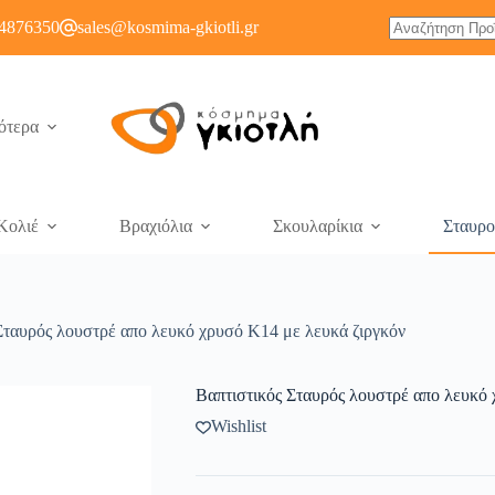
4876350
sales@kosmima-gkiotli.gr
ότερα
Κολιέ
Βραχιόλια
Σκουλαρίκια
Σταυρο
Σταυρός λουστρέ απο λευκό χρυσό Κ14 με λευκά ζιργκόν
Βαπτιστικός Σταυρός λουστρέ απο λευκό 
Wishlist