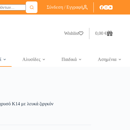
Σύνδεση / Εγγραφή
Wishlist
0,00
€
ί
Αλυσίδες
Παιδικά
Ασημένια
χρυσό Κ14 με λευκά ζιργκόν