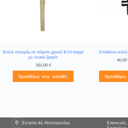
Κολιέ σταυρός σε κίτρινο χρυσό Κ14 σαγρέ
Ατσάλινο κολιέ 
με λευκό ζιργόν
46,0
384,00
€
Προσθήκη στο καλάθι
Προσθήκη
Εγνατία 44, Θεσσαλονίκη
Επισκευές
Σχετικά με