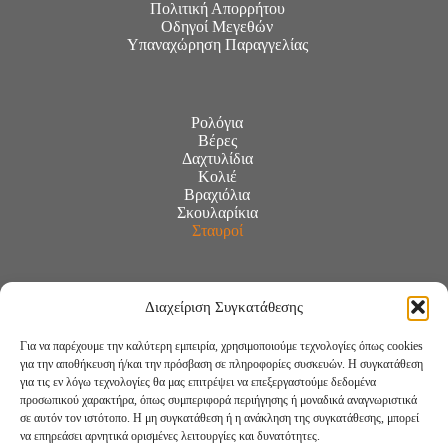
Πολιτική Απορρήτου
Οδηγοί Μεγεθών
Υπαναχώρηση Παραγγελίας
Ρολόγια
Βέρες
Δαχτυλίδια
Κολιέ
Βραχιόλια
Σκουλαρίκια
Σταυροί
Διαχείριση Συγκατάθεσης
Για να παρέχουμε την καλύτερη εμπειρία, χρησιμοποιούμε τεχνολογίες όπως cookies
για την αποθήκευση ή/και την πρόσβαση σε πληροφορίες συσκευών. Η συγκατάθεση
για τις εν λόγω τεχνολογίες θα μας επιτρέψει να επεξεργαστούμε δεδομένα
προσωπικού χαρακτήρα, όπως συμπεριφορά περιήγησης ή μοναδικά αναγνωριστικά
σε αυτόν τον ιστότοπο. Η μη συγκατάθεση ή η ανάκληση της συγκατάθεσης, μπορεί
να επηρεάσει αρνητικά ορισμένες λειτουργίες και δυνατότητες.