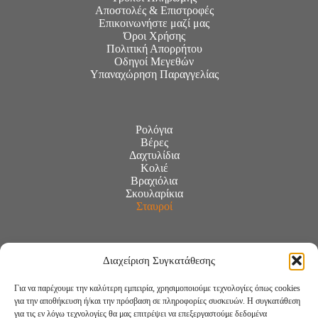
Αποστολές & Επιστροφές
Επικοινωνήστε μαζί μας
Όροι Χρήσης
Πολιτική Απορρήτου
Οδηγοί Μεγεθών
Υπαναχώρηση Παραγγελίας
Ρολόγια
Βέρες
Δαχτυλίδια
Κολιέ
Βραχιόλια
Σκουλαρίκια
Σταυροί
Διαχείριση Συγκατάθεσης
Για να παρέχουμε την καλύτερη εμπειρία, χρησιμοποιούμε τεχνολογίες όπως cookies
για την αποθήκευση ή/και την πρόσβαση σε πληροφορίες συσκευών. Η συγκατάθεση
για τις εν λόγω τεχνολογίες θα μας επιτρέψει να επεξεργαστούμε δεδομένα