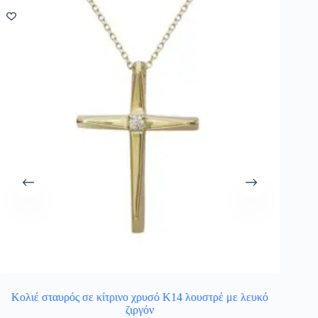
Κολιέ σταυρός σε κίτρινο χρυσό Κ14 λουστρέ με λευκό
Κολιέ 
ζιργόν