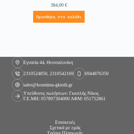
384,00
€
Προσθήκη στο καλάθι
Εγνατία 44, Θεσσαλονίκη
2310524850, 2310542169
6944876350
sales@kosmima-gkiotli.gr
Υπεύθυνος πωλήσεων: Γκιοτλής Νίκος
Γ.Ε.ΜΗ: 057897304000 ΑΦΜ: 051752861
Επισκευές
Σχετικά με εμάς
Τρόποι Πληρωμής