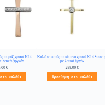
ός σε ρόζ χρυσό Κ14
Κολιέ σταυρός σε κίτρινο χρυσό Κ14 λουστ
ε λευκά ζιργκόν
με λευκό ζιργόν
6,00
€
288,00
€
 στο καλάθι
Προσθήκη στο καλάθι