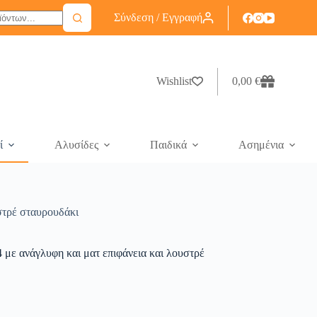
Σύνδεση / Εγγραφή
Wishlist
0,00
€
ί
Αλυσίδες
Παιδικά
Ασημένια
στρέ σταυρουδάκι
 με ανάγλυφη και ματ επιφάνεια και λουστρέ