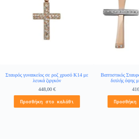
Σταυρός γυναικείος σε ροζ χρυσό Κ14 με
Βαπτιστικός Σταυρ
λευκά ζιργκόν
διπλής όψης μ
448,00
€
41
Προσθήκη στο καλάθι
Προσθήκη