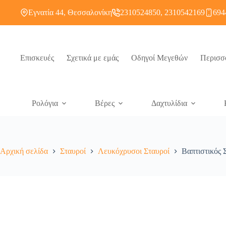
Εγνατία 44, Θεσσαλονίκη
2310524850, 2310542169
694
Επισκευές
Σχετικά με εμάς
Οδηγοί Μεγεθών
Περισσ
Ρολόγια
Βέρες
Δαχτυλίδια
Αρχική σελίδα
Σταυροί
Λευκόχρυσοι Σταυροί
Βαπτιστικός 