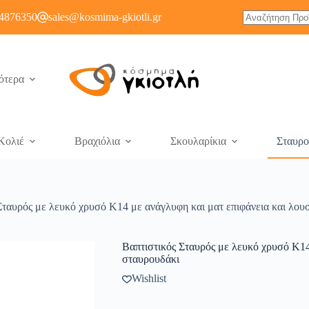
4876350
sales@kosmima-gkiotli.gr
ότερα
Κολιέ
Βραχιόλια
Σκουλαρίκια
Σταυρο
Σταυρός με λευκό χρυσό K14 με ανάγλυφη και ματ επιφάνεια και λου
Βαπτιστικός Σταυρός με λευκό χρυσό K14
σταυρουδάκι
Wishlist