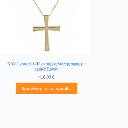
Κολιέ χρυσό 14Κ σταυρός διπλής όψης με
Σταυρός γυναικεί
λευκά ζιργόν
λευκ
416,00
€
4
Προσθήκη στο καλάθι
Προσθήκ