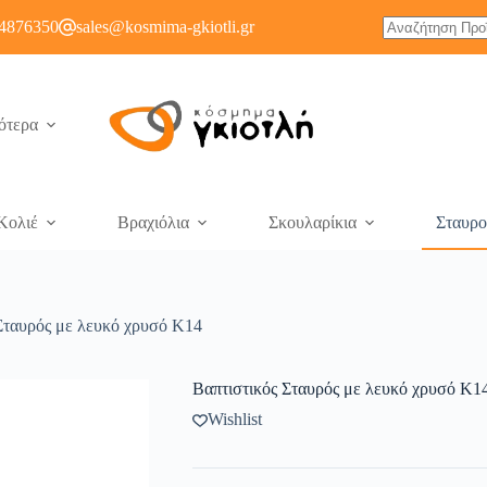
4876350
sales@kosmima-gkiotli.gr
ότερα
Κολιέ
Βραχιόλια
Σκουλαρίκια
Σταυρο
Σταυρός με λευκό χρυσό K14
Βαπτιστικός Σταυρός με λευκό χρυσό K1
Wishlist