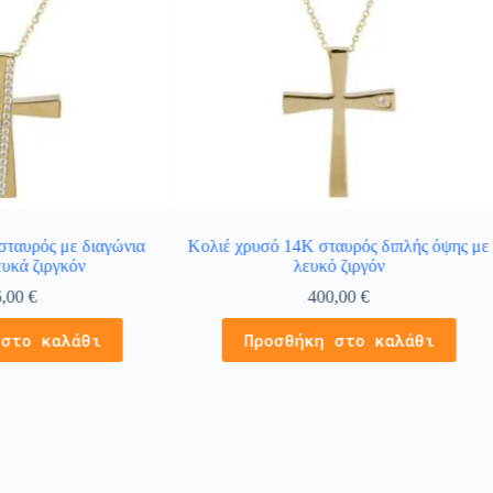
σταυρός με διαγώνια
Κολιέ χρυσό 14Κ σταυρός διπλής όψης με
υκά ζιργκόν
λευκό ζιργόν
6,00
€
400,00
€
 στο καλάθι
Προσθήκη στο καλάθι