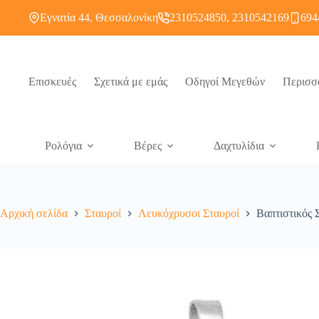
Εγνατία 44, Θεσσαλονίκη
2310524850, 2310542169
694
Επισκευές
Σχετικά με εμάς
Οδηγοί Μεγεθών
Περισσ
Ρολόγια
Βέρες
Δαχτυλίδια
Αρχική σελίδα
Σταυροί
Λευκόχρυσοι Σταυροί
Βαπτιστικός 