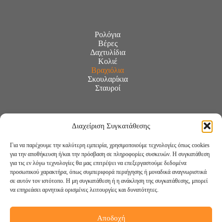
Ρολόγια
Βέρες
Δαχτυλίδια
Κολιέ
Βραχιόλια
Σκουλαρίκια
Σταυροί
Διαχείριση Συγκατάθεσης
Για να παρέχουμε την καλύτερη εμπειρία, χρησιμοποιούμε τεχνολογίες όπως cookies
για την αποθήκευση ή/και την πρόσβαση σε πληροφορίες συσκευών. Η συγκατάθεση
για τις εν λόγω τεχνολογίες θα μας επιτρέψει να επεξεργαστούμε δεδομένα
προσωπικού χαρακτήρα, όπως συμπεριφορά περιήγησης ή μοναδικά αναγνωριστικά
σε αυτόν τον ιστότοπο. Η μη συγκατάθεση ή η ανάκληση της συγκατάθεσης, μπορεί
να επηρεάσει αρνητικά ορισμένες λειτουργίες και δυνατότητες.
Αποδοχή