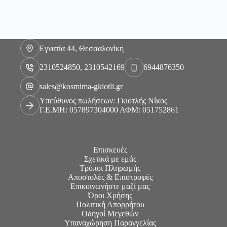
Εγνατία 44, Θεσσαλονίκη
2310524850, 2310542169
6944876350
sales@kosmima-gkiotli.gr
Υπεύθυνος πωλήσεων: Γκιοτλής Νίκος
Γ.Ε.ΜΗ: 057897304000 ΑΦΜ: 051752861
Επισκευές
Σχετικά με εμάς
Τρόποι Πληρωμής
Αποστολές & Επιστροφές
Επικοινωνήστε μαζί μας
Όροι Χρήσης
Πολιτική Απορρήτου
Οδηγοί Μεγεθών
Υπαναχώρηση Παραγγελίας