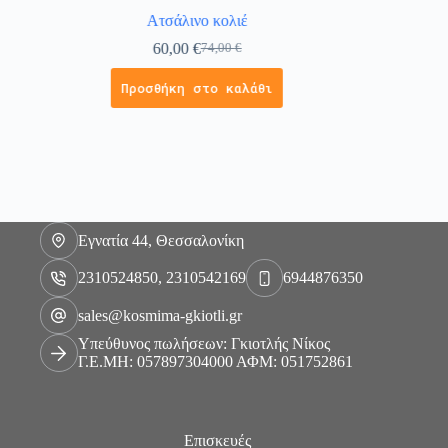
Ατσάλινο κολιέ
Κολιέ σ
60,00
€
74,00
€
Προσθήκη στο καλάθι
Εγνατία 44, Θεσσαλονίκη
2310524850, 2310542169
6944876350
sales@kosmima-gkiotli.gr
Υπεύθυνος πωλήσεων: Γκιοτλής Νίκος
Γ.Ε.ΜΗ: 057897304000 ΑΦΜ: 051752861
Επισκευές