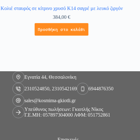
Κολιέ σταυρός σε κίτρινο χρυσό Κ14 σαγρέ με λευκό ζιργόν
Κολιέ
384,00
€
Προσθήκη στο καλάθι
Εγνατία 44, Θεσσαλονίκη
2310524850, 2310542169
6944876350
sales@kosmima-gkiotli.gr
Υπεύθυνος πωλήσεων: Γκιοτλής Νίκος
Γ.Ε.ΜΗ: 057897304000 ΑΦΜ: 051752861
Επισκευές