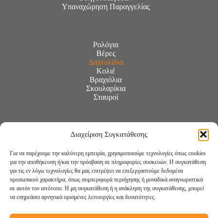
Υπαναχώρηση Παραγγελίας
Ρολόγια
Βέρες
Δαχτυλίδια
Κολιέ
Βραχιόλια
Σκουλαρίκια
Σταυροί
Διαχείριση Συγκατάθεσης
Για να παρέχουμε την καλύτερη εμπειρία, χρησιμοποιούμε τεχνολογίες όπως cookies
για την αποθήκευση ή/και την πρόσβαση σε πληροφορίες συσκευών. Η συγκατάθεση
για τις εν λόγω τεχνολογίες θα μας επιτρέψει να επεξεργαστούμε δεδομένα
προσωπικού χαρακτήρα, όπως συμπεριφορά περιήγησης ή μοναδικά αναγνωριστικά
σε αυτόν τον ιστότοπο. Η μη συγκατάθεση ή η ανάκληση της συγκατάθεσης, μπορεί
να επηρεάσει αρνητικά ορισμένες λειτουργίες και δυνατότητες.