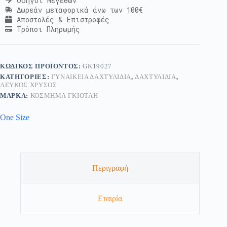
Οδηγοί Μεγεθών
Δωρεάν μεταφορικά άνω των 100€
Αποστολές & Επιστροφές
Τρόποι Πληρωμής
ΚΩΔΙΚΌΣ ΠΡΟΪΌΝΤΟΣ:
GK19027
ΚΑΤΗΓΟΡΊΕΣ:
ΓΥΝΑΙΚΕΊΑ ΔΑΧΤΥΛΊΔΙΑ
,
ΔΑΧΤΥΛΊΔΙΑ
,
ΛΕΥΚΌΣ ΧΡΥΣΌΣ
ΜΆΡΚΑ:
ΚΟΣΜΗΜΑ ΓΚΙΟΤΛΗ
One Size
Περιγραφή
Εταιρία