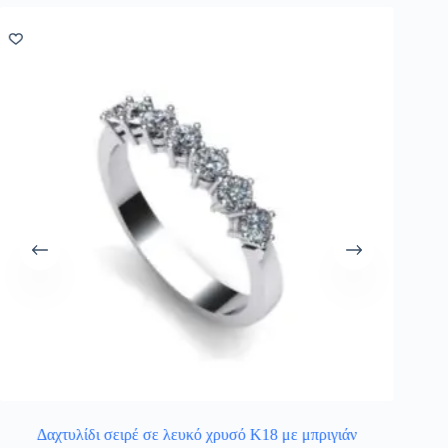
Δαχτυλίδι σειρέ σε λευκό χρυσό Κ18 με μπριγιάν
Ανδρικό