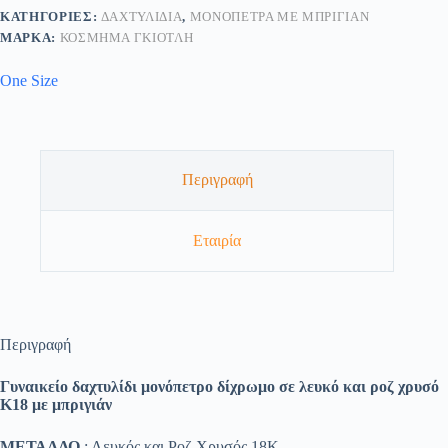
ΚΑΤΗΓΟΡΊΕΣ:
ΔΑΧΤΥΛΊΔΙΑ
,
ΜΟΝΌΠΕΤΡΑ ΜΕ ΜΠΡΙΓΙΆΝ
ΜΆΡΚΑ:
ΚΟΣΜΗΜΑ ΓΚΙΟΤΛΗ
One Size
Περιγραφή
Εταιρία
Περιγραφή
Γυναικείο δαχτυλίδι μονόπετρο δίχρωμο σε λευκό και ροζ χρυσό
Κ18 με μπριγιάν
ΜΕΤΑΛΛΟ
: Λευκός και Ροζ Χρυσός 18K