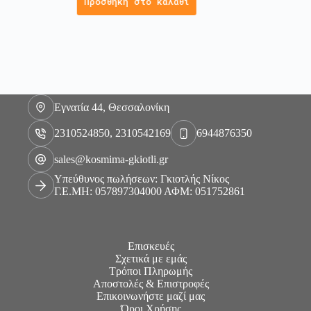
Προσθήκη στο καλάθι
Εγνατία 44, Θεσσαλονίκη
2310524850, 2310542169
6944876350
sales@kosmima-gkiotli.gr
Υπεύθυνος πωλήσεων: Γκιοτλής Νίκος
Γ.Ε.ΜΗ: 057897304000 ΑΦΜ: 051752861
Επισκευές
Σχετικά με εμάς
Τρόποι Πληρωμής
Αποστολές & Επιστροφές
Επικοινωνήστε μαζί μας
Όροι Χρήσης