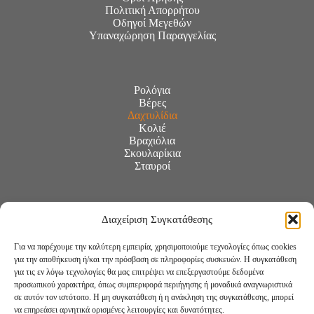
Πολιτική Απορρήτου
Οδηγοί Μεγεθών
Υπαναχώρηση Παραγγελίας
Ρολόγια
Βέρες
Δαχτυλίδια
Κολιέ
Βραχιόλια
Σκουλαρίκια
Σταυροί
Διαχείριση Συγκατάθεσης
Για να παρέχουμε την καλύτερη εμπειρία, χρησιμοποιούμε τεχνολογίες όπως cookies
για την αποθήκευση ή/και την πρόσβαση σε πληροφορίες συσκευών. Η συγκατάθεση
για τις εν λόγω τεχνολογίες θα μας επιτρέψει να επεξεργαστούμε δεδομένα
προσωπικού χαρακτήρα, όπως συμπεριφορά περιήγησης ή μοναδικά αναγνωριστικά
σε αυτόν τον ιστότοπο. Η μη συγκατάθεση ή η ανάκληση της συγκατάθεσης, μπορεί
να επηρεάσει αρνητικά ορισμένες λειτουργίες και δυνατότητες.