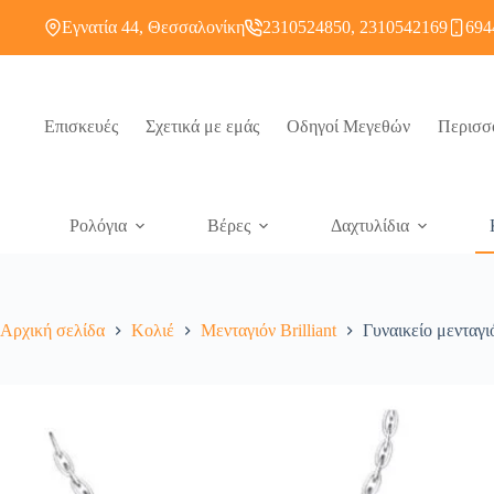
Εγνατία 44, Θεσσαλονίκη
2310524850, 2310542169
694
Επισκευές
Σχετικά με εμάς
Οδηγοί Μεγεθών
Περισσ
Ρολόγια
Βέρες
Δαχτυλίδια
Αρχική σελίδα
Κολιέ
Μενταγιόν Brilliant
Γυναικείο μενταγι