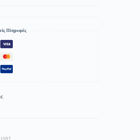
είς Πληρωμές
0€
LIANT