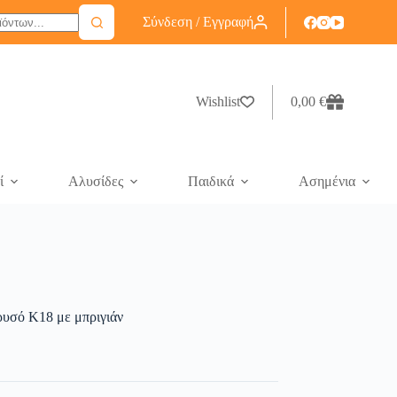
Σύνδεση / Εγγραφή
Wishlist
0,00
€
ί
Αλυσίδες
Παιδικά
Ασημένια
ρυσό Κ18 με μπριγιάν