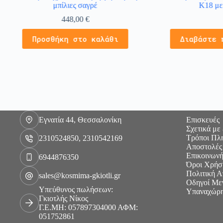
μπίλιες σαγρέ
Κ18 με
448,00
€
Προσθήκη στο καλάθι
Διαβάστε 
Εγνατία 44, Θεσσαλονίκη
Επισκευές
Σχετικά με
Τρόποι Πλ
2310524850, 2310542169
Αποστολές
Επικοινωνή
6944876350
Όροι Χρήσ
Πολιτική 
sales@kosmima-gkiotli.gr
Οδηγοί Με
Υπεύθυνος πωλήσεων:
Υπαναχώρη
Γκιοτλής Νίκος
Γ.Ε.ΜΗ: 057897304000 ΑΦΜ:
051752861