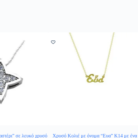
“αστέρι” σε λευκό χρυσό
Χρυσό Κολιέ με όνομα “Ευα” Κ14 με ένα