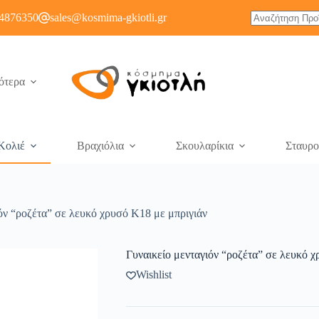
4876350
sales@kosmima-gkiotli.gr
ότερα
Κολιέ
Βραχιόλια
Σκουλαρίκια
Σταυρο
όν “ροζέτα” σε λευκό χρυσό Κ18 με μπριγιάν
Γυναικείο μενταγιόν “ροζέτα” σε λευκό χ
Wishlist