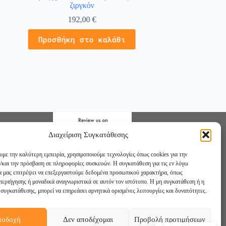
ζιργκόν
μ
192,00
€
Διαβάστε
Προσθήκη στο καλάθι
Διαχείριση Συγκατάθεσης
υμε την καλύτερη εμπειρία, χρησιμοποιούμε τεχνολογίες όπως cookies για την
/και την πρόσβαση σε πληροφορίες συσκευών. Η συγκατάθεση για τις εν λόγω
θα μας επιτρέψει να επεξεργαστούμε δεδομένα προσωπικού χαρακτήρα, όπως
εριήγησης ή μοναδικά αναγνωριστικά σε αυτόν τον ιστότοπο. Η μη συγκατάθεση ή η
συγκατάθεσης, μπορεί να επηρεάσει αρνητικά ορισμένες λειτουργίες και δυνατότητες.
ποδοχή
Δεν αποδέχομαι
Προβολή προτιμήσεων