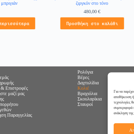
 μπριγιάν
ζιργκόν στο τόνο
480,00
€
περισσότερα
Προσθήκη στο καλάθι
Ρολόγια
 εμάς
Βέρες
ηρωμής
Δαχτυλίδια
 & Επιστροφές
Κολιέ
Για να παρέχο
στε μαζί μας
Βραχιόλια
αποθήκευση ή
ης
Σκουλαρίκια
τεχνολογίες 
Απορρήτου
Σταυροί
συμπεριφορά π
γεθών
ανάκληση της 
ση Παραγγελίας
Α