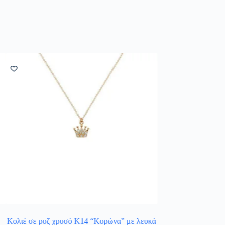
Κολιέ σε ροζ χρυσό Κ14 “Κορώνα” με λευκά
Γυναικείο μενταγιόν