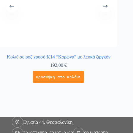
Κολιέ σε ροζ χρυσό Κ14 “Κορώνα” με λευκά ζιργκόν
Γυνα
192,00
€
Προσθήκη στο καλάθι
Εγνατία 44, Θεσσαλονίκη