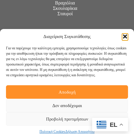
Βραχιόλια
Σκουλαρίκια
Σταυροί
Διαχείριση Συγκατάθεσης
Για να παρέχουμε την καλύτερη εμπειρία, χρησιμοποιούμε τεχνολογίες όπως cookies
για την αποθήκευση ή/και την πρόσβαση σε πληροφορίες συσκευών. Η συγκατάθεση
για τις εν λόγω τεχνολογίες θα μας επιτρέψει να επεξεργαστούμε δεδομένα
προσωπικού χαρακτήρα, όπως συμπεριφορά περιήγησης ή μοναδικά αναγνωριστικά
σε αυτόν τον ιστότοπο. Η μη συγκατάθεση ή η ανάκληση της συγκατάθεσης, μπορεί
να επηρεάσει αρνητικά ορισμένες λειτουργίες και δυνατότητες.
Αποδοχή
Ακολουθήστε μας:
Δεν αποδέχομαι
Προβολή προτιμήσεων
EL
Πολιτική Cookies
Δήλωση Απορρήτου