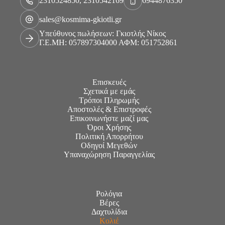
2310524850, 2310542169
6944876350
sales@kosmima-gkiotli.gr
Υπεύθυνος πωλήσεων: Γκιοτλής Νίκος
Γ.Ε.ΜΗ: 057897304000 ΑΦΜ: 051752861
Επισκευές
Σχετικά με εμάς
Τρόποι Πληρωμής
Αποστολές & Επιστροφές
Επικοινωνήστε μαζί μας
Όροι Χρήσης
Πολιτική Απορρήτου
Οδηγοί Μεγεθών
Υπαναχώρηση Παραγγελίας
Ρολόγια
Βέρες
Δαχτυλίδια
Κολιέ