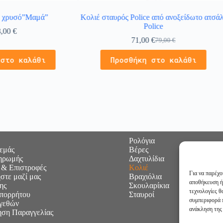
ζ χρυσό”Μαμά”
Κολιέ σταυρός Police από ανοξείδωτο ατσάλ
Police
8,00
€
71,00
€
79,00
€
 στο καλάθι
Προσθήκη στο καλάθι
Ρολόγια
 εμάς
Βέρες
ηρωμής
Δαχτυλίδια
 & Επιστροφές
Κολιέ
Για να παρέχο
στε μαζί μας
Βραχιόλια
αποθήκευση ή
ης
Σκουλαρίκια
τεχνολογίες 
Απορρήτου
Σταυροί
συμπεριφορά π
γεθών
ανάκληση της 
ση Παραγγελίας