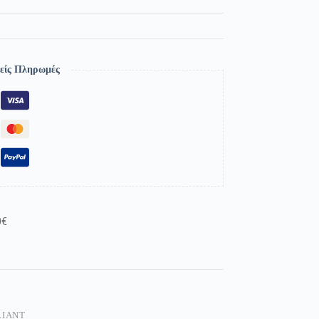
είς Πληρωμές
0€
LIANT