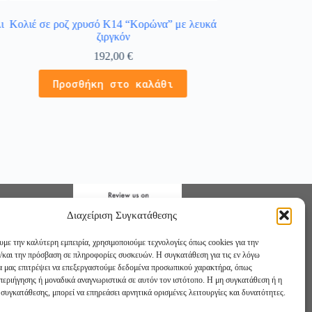
ι
Κολιέ σε ροζ χρυσό Κ14 “Κορώνα” με λευκά
Κολιέ μαμά (mommy
ζιργκόν
4
192,00
€
Προσθήκ
Προσθήκη στο καλάθι
Διαχείριση Συγκατάθεσης
υμε την καλύτερη εμπειρία, χρησιμοποιούμε τεχνολογίες όπως cookies για την
/και την πρόσβαση σε πληροφορίες συσκευών. Η συγκατάθεση για τις εν λόγω
θα μας επιτρέψει να επεξεργαστούμε δεδομένα προσωπικού χαρακτήρα, όπως
εριήγησης ή μοναδικά αναγνωριστικά σε αυτόν τον ιστότοπο. Η μη συγκατάθεση ή η
συγκατάθεσης, μπορεί να επηρεάσει αρνητικά ορισμένες λειτουργίες και δυνατότητες.