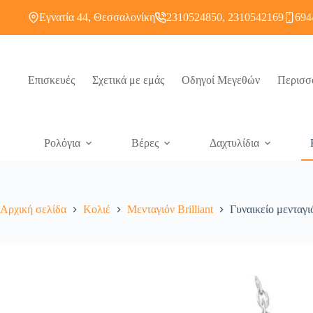
Εγνατία 44, Θεσσαλονίκη
2310524850, 2310542169
694
Επισκευές
Σχετικά με εμάς
Οδηγοί Μεγεθών
Περισσ
Ρολόγια
Βέρες
Δαχτυλίδια
Αρχική σελίδα
Κολιέ
Μενταγιόν Brilliant
Γυναικείο μενταγι