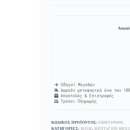
Ασφαλ
Οδηγοί Μεγεθών
Δωρεάν μεταφορικά άνω των 10
Αποστολές & Επιστροφές
Τρόποι Πληρωμής
ΚΩΔΙΚΌΣ ΠΡΟΪΌΝΤΟΣ:
GKMT10069L
ΚΑΤΗΓΟΡΊΕΣ:
ΚΟΛΙΈ
,
ΜΕΝΤΑΓΙΌΝ BRIL