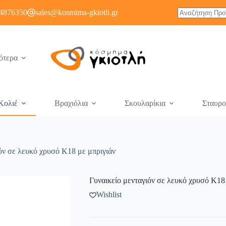
4876350
sales@kosmima-gkiotli.gr
ότερα
Κολιέ
Βραχιόλια
Σκουλαρίκια
Σταυρο
όν σε λευκό χρυσό Κ18 με μπριγιάν
Γυναικείο μενταγιόν σε λευκό χρυσό Κ18
Wishlist