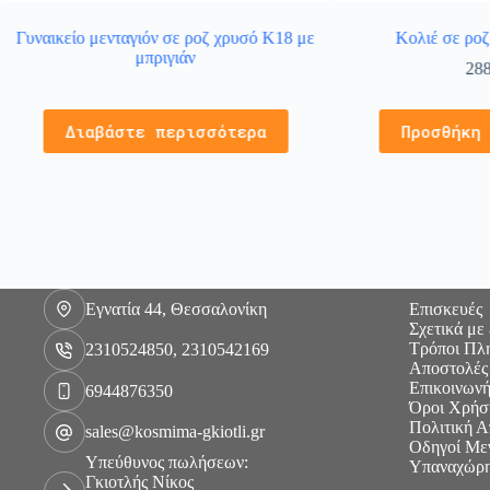
Γυναικείο μενταγιόν σε ροζ χρυσό Κ18 με
Κολιέ σε ρο
μπριγιάν
28
Διαβάστε περισσότερα
Προσθήκη
Εγνατία 44, Θεσσαλονίκη
Επισκευές
Σχετικά με
Τρόποι Πλ
2310524850, 2310542169
Αποστολές
Επικοινωνή
6944876350
Όροι Χρήσ
Πολιτική 
sales@kosmima-gkiotli.gr
Οδηγοί Με
Υπεύθυνος πωλήσεων:
Υπαναχώρη
Γκιοτλής Νίκος