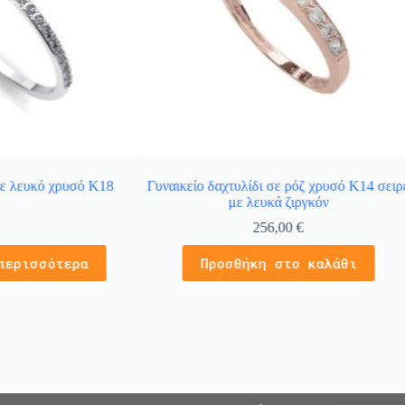
σε λευκό χρυσό Κ18
Γυναικείο δαχτυλίδι σε ρόζ χρυσό Κ14 σειρ
με λευκά ζιργκόν
256,00
€
περισσότερα
Προσθήκη στο καλάθι