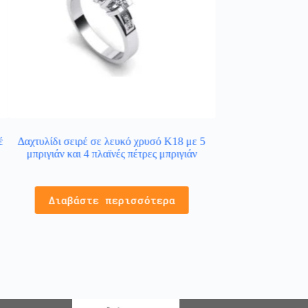
έ
Δαχτυλίδι σειρέ σε λευκό χρυσό Κ18 με 5
Γυναικείο δαχτυλίδ
μπριγιάν και 4 πλαϊνές πέτρες μπριγιάν
Κ14 με 
1
Διαβάστε περισσότερα
Προσθήκ