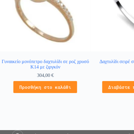
Γυναικείο μονόπετρο δαχτυλίδι σε ροζ χρυσό
Δαχτυλίδι σειρέ 
Κ14 με ζιργκόν
304,00
€
Προσθήκη στο καλάθι
Διαβάστε 