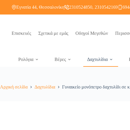
Εγνατία 44, Θεσσαλονίκη
2310524850, 2310542169
694
Επισκευές
Σχετικά με εμάς
Οδηγοί Μεγεθών
Περισσ
Ρολόγια
Βέρες
Δαχτυλίδια
Αρχική σελίδα
Δαχτυλίδια
Γυναικείο μονόπετρο δαχτυλίδι σε κ