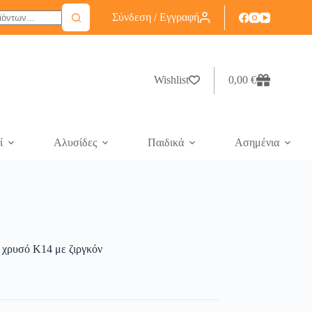
Σύνδεση / Εγγραφή
Wishlist
0,00
€
ί
Αλυσίδες
Παιδικά
Ασημένια
ο χρυσό Κ14 με ζιργκόν