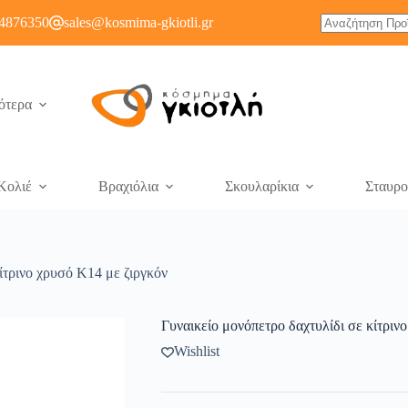
4876350
sales@kosmima-gkiotli.gr
ότερα
Κολιέ
Βραχιόλια
Σκουλαρίκια
Σταυρο
ίτρινο χρυσό Κ14 με ζιργκόν
Γυναικείο μονόπετρο δαχτυλίδι σε κίτριν
Wishlist